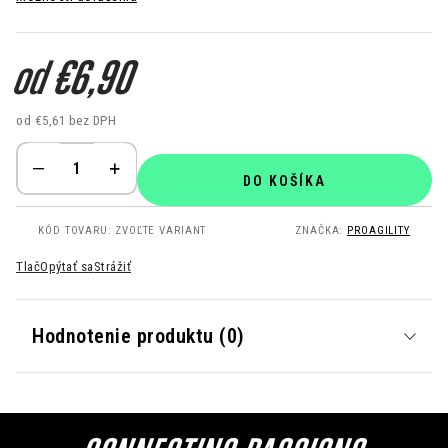
od
€6,90
od
€5,61
bez DPH
Jednotková cena:
DO KOŠÍKA
KÓD TOVARU:
ZVOĽTE VARIANT
ZNAČKA:
PROAGILITY
Tlač
Opýtať sa
Strážiť
Hodnotenie produktu (0)