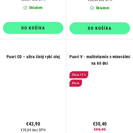
Skladom
Skladom
DO KOŠÍKA
DO KOŠÍKA
Puori O3 – ultra čistý rybí olej
Puori V - multivitamín s minerálmi
na 60 dní
15 %
Akcia
€43,90
€30,40
€35,90
€35,69 bez DPH