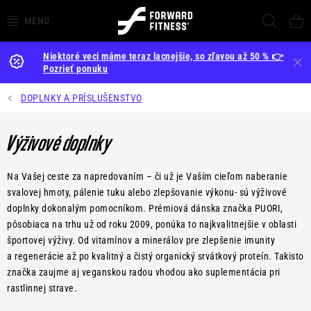
Prejsť
Hľada
na
obsah
Niektoré veci máme teraz lacnejšie, so zľavou až 50 % 👉
OBCHOD
Pozrieť ponuku
ZARIAĎOVANIE GYMOV
DOPLNKY A PRÍSLUŠENSTVO
PRENÁJOM NÁRADIA
Výživové doplnky
AKCIE
Na Vašej ceste za napredovaním – či už je Vaším cieľom naberanie
svalovej hmoty, pálenie tuku alebo zlepšovanie výkonu- sú výživové
NOVINKY
doplnky dokonalým pomocníkom. Prémiová dánska značka PUORI,
pôsobiaca na trhu už od roku 2009, ponúka to najkvalitnejšie v oblasti
O NÁS
športovej výživy. Od vitamínov a minerálov pre zlepšenie imunity
a regenerácie až po kvalitný a čistý organický srvátkový proteín. Takisto
značka zaujme aj veganskou radou vhodou ako suplementácia pri
BLOG
rastlinnej strave.