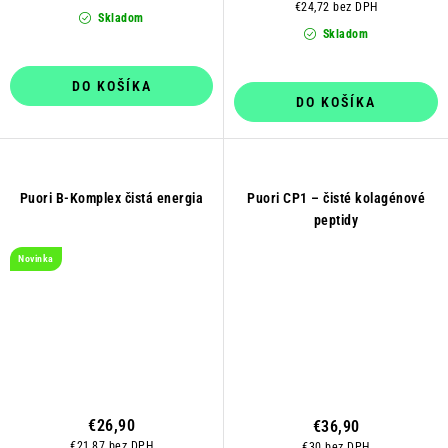
€24,72 bez DPH
Skladom
Skladom
DO KOŠÍKA
DO KOŠÍKA
Puori B-Komplex čistá energia
Puori CP1 – čisté kolagénové
peptidy
Novinka
€26,90
€36,90
€21,87 bez DPH
€30 bez DPH