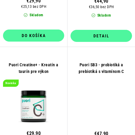
€29,90
€44,90
v
€25,13 bez DPH
€36,50 bez DPH
Skladom
Skladom
DO KOŠÍKA
DETAIL
Puori Creatine+ - Kreatín a
Puori SB3 - probiotiká a
taurín pre výkon
prebiotiká s vitamínom C
Novinka
€29,90
€47,90