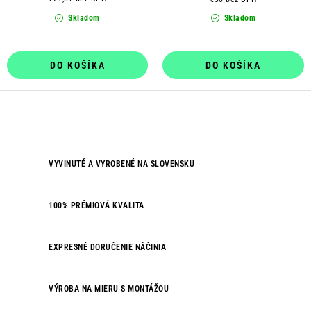
Skladom
Skladom
DO KOŠÍKA
DO KOŠÍKA
O
v
VYVINUTÉ A VYROBENÉ NA SLOVENSKU
l
á
d
100% PRÉMIOVÁ KVALITA
a
c
EXPRESNÉ DORUČENIE NÁČINIA
i
e
VÝROBA NA MIERU S MONTÁŽOU
p