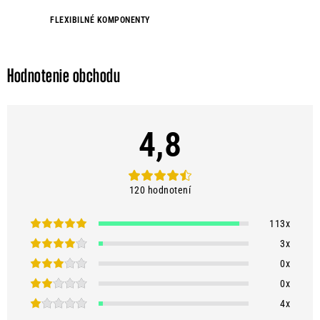
r
v
FLEXIBILNÉ KOMPONENTY
k
y
v
Hodnotenie obchodu
ý
p
i
4,8
s
u
120 hodnotení
113x
3x
0x
0x
4x