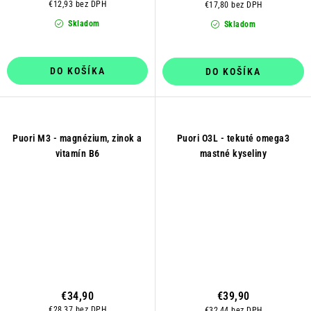
€12,93 bez DPH
€17,80 bez DPH
Skladom
Skladom
DO KOŠÍKA
DO KOŠÍKA
Puori M3 - magnézium, zinok a
Puori O3L - tekuté omega3
vitamín B6
mastné kyseliny
€34,90
€39,90
€28,37 bez DPH
€32,44 bez DPH