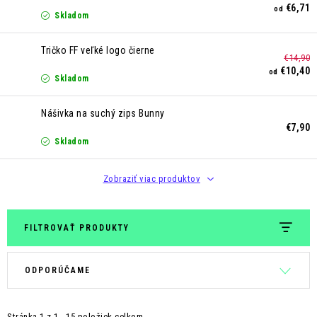
Kontakt
Moja objednávka
Hodnotenie obchodu
€6,71
od
Skladom
Tričko FF veľké logo čierne
€14,90
€10,40
od
Skladom
Nášivka na suchý zips Bunny
€7,90
Skladom
Zobraziť viac produktov
FILTROVAŤ PRODUKTY
V
R
ODPORÚČAME
ý
a
p
d
Stránka
1
z
1
-
15
položiek celkom