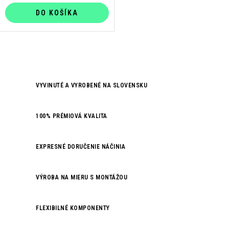
DO KOŠÍKA
O
v
VYVINUTÉ A VYROBENÉ NA SLOVENSKU
l
á
d
100% PRÉMIOVÁ KVALITA
a
c
EXPRESNÉ DORUČENIE NÁČINIA
i
e
VÝROBA NA MIERU S MONTÁŽOU
p
r
v
FLEXIBILNÉ KOMPONENTY
k