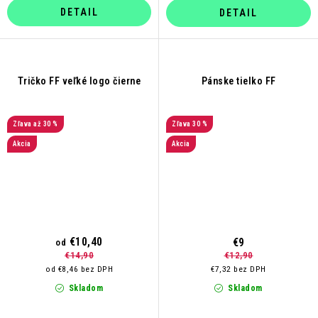
DETAIL
DETAIL
Tričko FF veľké logo čierne
Pánske tielko FF
až 30 %
30 %
Akcia
Akcia
€10,40
€9
od
€12,90
€14,90
€7,32 bez DPH
od €8,46 bez DPH
Skladom
Skladom