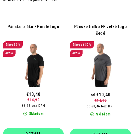
i
e
s
n
p
i
r
e
Pánske tričko FF malé logo
Pánske tričko FF veľké logo
šedé
o
p
d
r
30 %
až 30 %
u
o
Akcia
Akcia
k
d
t
u
o
k
v
t
o
€10,40
€10,40
od
€14,90
€14,90
v
€8,46 bez DPH
od €8,46 bez DPH
Skladom
Skladom