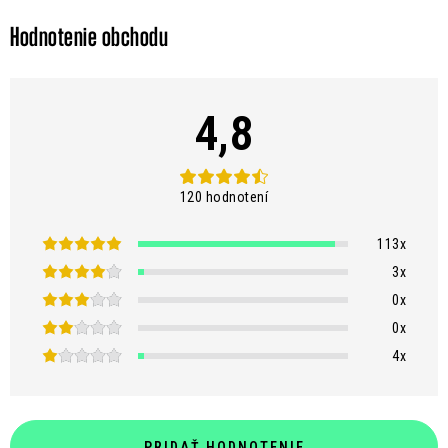
y
v
Hodnotenie obchodu
ý
p
i
4,8
s
u
120 hodnotení
113x
3x
0x
0x
4x
PRIDAŤ HODNOTENIE