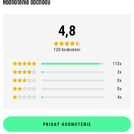
u
Hodnotenie obchodu
4,8
120 hodnotení
113x
3x
0x
0x
4x
PRIDAŤ HODNOTENIE