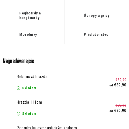
Kontakt
Moja objednávka
Hodnotenie obchodu
Pegboardy a
Úchopy a gripy
hangboardy
Mozolníky
Príslušenstvo
Najpredávanejšie
Rebrinová hrazda
€39,90
€39,90
od
Skladom
Hrazda 111cm
€70,90
€70,90
od
Skladom
Popruhy ku gymnastickým kruhom