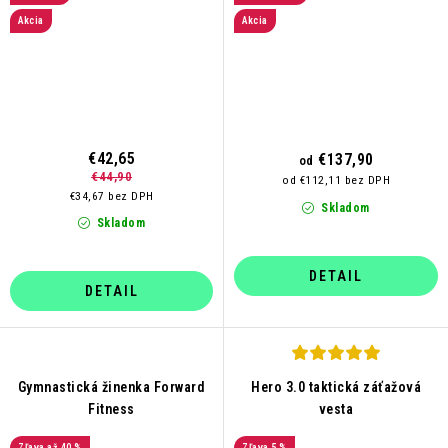
Akcia
Akcia
€42,65
€137,90
od
€44,90
od €112,11 bez DPH
€34,67 bez DPH
Skladom
Skladom
DETAIL
DETAIL
Gymnastická žinenka Forward
Hero 3.0 taktická záťažová
Fitness
vesta
až 40 %
5 %