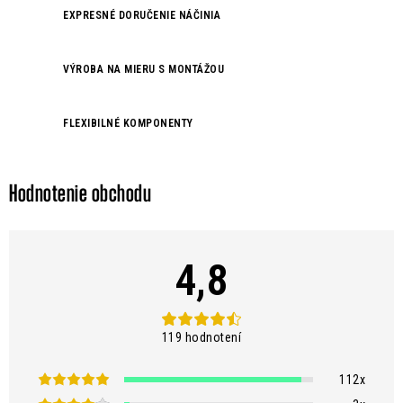
c
EXPRESNÉ DORUČENIE NÁČINIA
i
e
VÝROBA NA MIERU S MONTÁŽOU
p
r
v
FLEXIBILNÉ KOMPONENTY
k
y
v
Hodnotenie obchodu
ý
p
i
4,8
s
u
119 hodnotení
112x