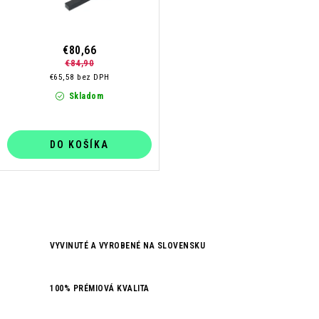
o
k
v
t
o
€80,66
€84,90
v
€65,58 bez DPH
Skladom
DO KOŠÍKA
O
v
VYVINUTÉ A VYROBENÉ NA SLOVENSKU
l
á
d
100% PRÉMIOVÁ KVALITA
a