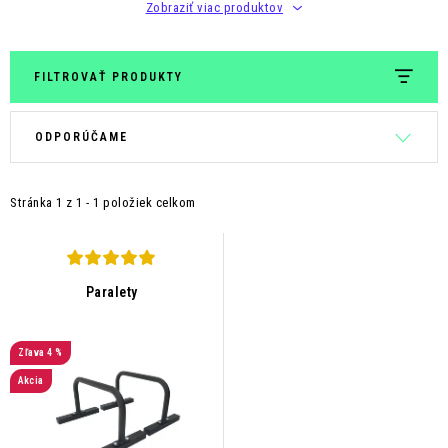
Kontakt
Moja objednávka
Hodnotenie obchodu
Zobraziť viac produktov
FILTROVAŤ PRODUKTY
V
R
ODPORÚČAME
ý
a
p
d
Stránka
1
z
1
-
1
položiek celkom
i
e
s
n
p
i
r
e
Paralety
o
p
d
r
4 %
u
o
Akcia
k
d
t
u