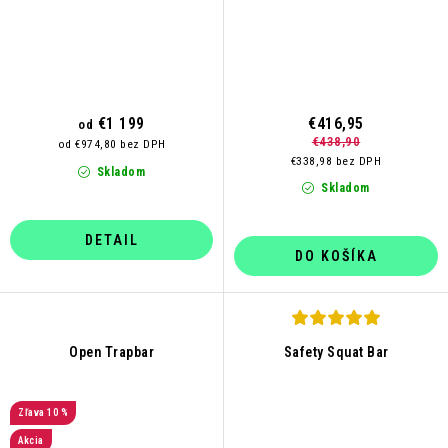
€1 199
€416,95
od
€438,90
od €974,80 bez DPH
€338,98 bez DPH
Skladom
Skladom
DETAIL
DO KOŠÍKA
Open Trapbar
Safety Squat Bar
10 %
Akcia