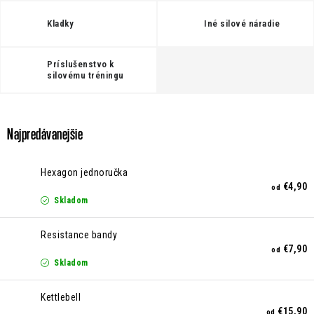
Kontakt
Moja objednávka
Hodnotenie obchodu
Kladky
Iné silové náradie
Príslušenstvo k
silovému tréningu
Najpredávanejšie
Hexagon jednoručka
€4,90
od
Skladom
Resistance bandy
€7,90
od
Skladom
Kettlebell
€15,90
od