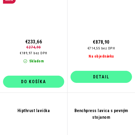
€233,66
€878,90
€274,90
€714,55 bez DPH
€189,97 bez DPH
Na objednávku
Skladom
DETAIL
DO KOŠÍKA
Hipthrust lavička
Benchpress lavica s pevným
stojanom