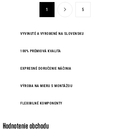
á
S
1
5
d
t
a
r
c
á
n
i
VYVINUTÉ A VYROBENÉ NA SLOVENSKU
k
e
o
p
100% PRÉMIOVÁ KVALITA
v
r
a
v
n
EXPRESNÉ DORUČENIE NÁČINIA
k
i
y
e
v
VÝROBA NA MIERU S MONTÁŽOU
ý
p
FLEXIBILNÉ KOMPONENTY
i
s
u
Hodnotenie obchodu