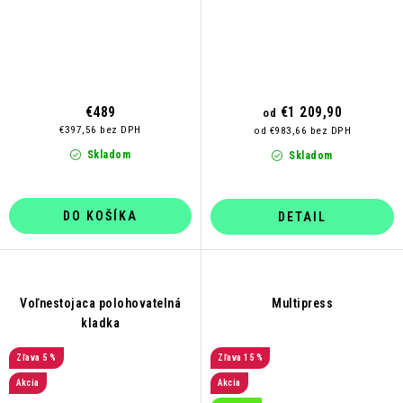
€489
€1 209,90
od
€397,56 bez DPH
od €983,66 bez DPH
Skladom
Skladom
DO KOŠÍKA
DETAIL
Voľnestojaca polohovatelná
Multipress
kladka
5 %
15 %
Akcia
Akcia