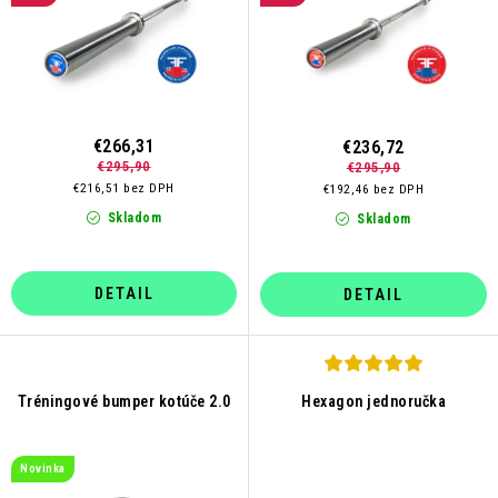
k
d
t
u
o
k
v
t
o
€266,31
€236,72
€295,90
€295,90
v
€216,51 bez DPH
€192,46 bez DPH
Skladom
Skladom
DETAIL
DETAIL
Tréningové bumper kotúče 2.0
Hexagon jednoručka
Novinka