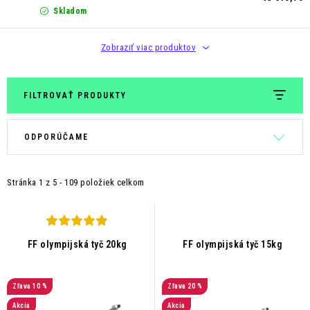
Skladom
Zobraziť viac produktov
FILTROVAŤ PRODUKTY
V
R
ODPORÚČAME
ý
a
p
d
Stránka
1
z
5
-
109
položiek celkom
i
e
s
n
p
i
r
e
FF olympijská tyč 20kg
FF olympijská tyč 15kg
o
p
d
r
10 %
20 %
u
o
Akcia
Akcia