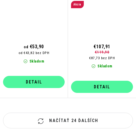
Akcia
€53,90
€107,91
od
€119,90
od €43,82 bez DPH
€87,73 bez DPH
Skladom
Skladom
DETAIL
DETAIL
O
NAČÍTAŤ 24 ĎALŠÍCH
v
l