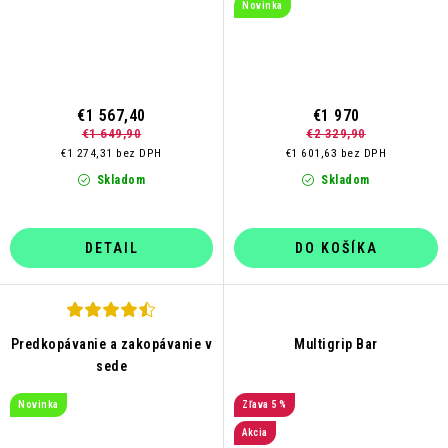
Novinka
€1 567,40
€1 970
€1 649,90
€2 329,90
€1 274,31 bez DPH
€1 601,63 bez DPH
Skladom
Skladom
DETAIL
DO KOŠÍKA
Predkopávanie a zakopávanie v
Multigrip Bar
sede
Novinka
5 %
Akcia