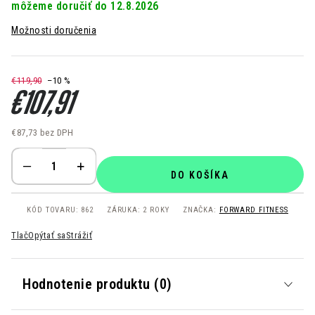
12.8.2026
Možnosti doručenia
€119,90
–10 %
€107,91
€87,73
bez DPH
Jednotková cena:
DO KOŠÍKA
KÓD TOVARU:
862
ZÁRUKA
:
2 ROKY
ZNAČKA:
FORWARD FITNESS
Tlač
Opýtať sa
Strážiť
Hodnotenie produktu (0)