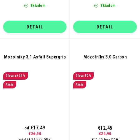
Skladom
Skladom
DETAIL
DETAIL
Mozolníky 3.1 Asfalt Supergrip
Mozolníky 3.0 Carbon
až 34 %
50 %
Akcia
Akcia
€17,49
€12,45
od
€24,90
€26,90
€10,12 bez DPH
od €14,22 bez DPH