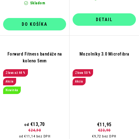
Skladom
DETAIL
DO KOŠÍKA
Forward Fitness bandáže na
Mozolníky 3.0 Microfibra
koleno 5mm
až 44 %
50 %
Akcia
Akcia
Novinka
€13,70
€11,95
od
€23,90
€24,90
€9,72 bez DPH
od €11,14 bez DPH