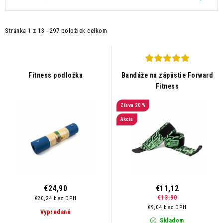
Kontakt
Moja objednávka
Hodnotenie obchodu
ý
a
p
d
Stránka
1
z
13
-
297
položiek celkom
i
e
s
n
p
i
r
e
Fitness podložka
Bandáže na zápästie Forward
Fitness
o
p
d
r
20 %
u
o
Akcia
k
d
t
u
o
k
v
t
o
€24,90
€11,12
€13,90
v
€20,24 bez DPH
€9,04 bez DPH
Vypredané
Skladom