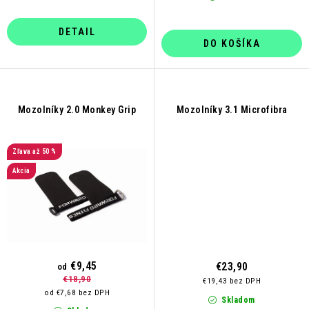
DETAIL
DO KOŠÍKA
Mozolníky 2.0 Monkey Grip
Mozolníky 3.1 Microfibra
až 50 %
Akcia
€9,45
€23,90
od
€18,90
€19,43 bez DPH
od €7,68 bez DPH
Skladom