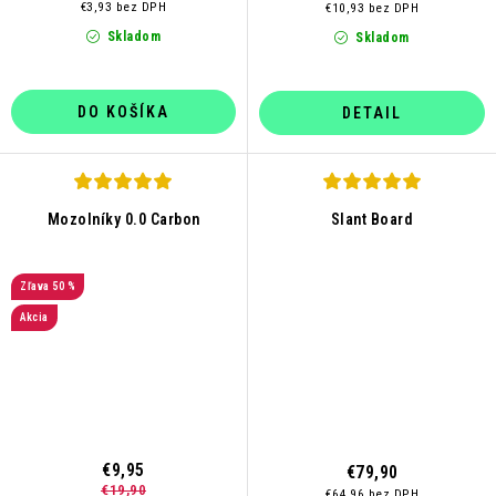
€3,93 bez DPH
€10,93 bez DPH
Skladom
Skladom
DO KOŠÍKA
DETAIL
Mozolníky 0.0 Carbon
Slant Board
50 %
Akcia
€9,95
€79,90
€19,90
€64,96 bez DPH