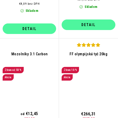
€8,09 bez DPH
Skladom
Skladom
DETAIL
DETAIL
Mozolníky 3.1 Carbon
FF olympijská tyč 20kg
až 50 %
10 %
Akcia
Akcia
€12,45
€266,31
od