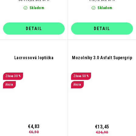
Skladom
Skladom
DETAIL
DETAIL
Lacrossová loptička
Mozolníky 3.0 Asfalt Supergrip
30 %
50 %
Akcia
Akcia
€4,83
€13,45
€6,90
€26,90