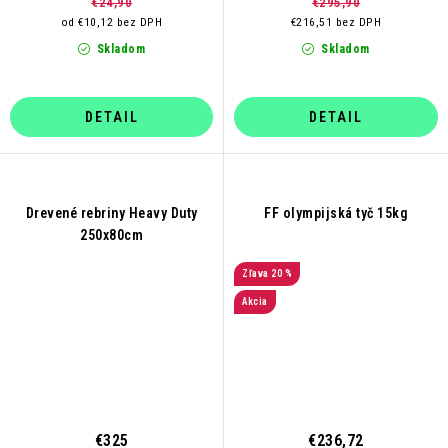
€295,90
€24,90
€216,51 bez DPH
od €10,12 bez DPH
Skladom
Skladom
DETAIL
DETAIL
Drevené rebriny Heavy Duty
FF olympijská tyč 15kg
250x80cm
20 %
Akcia
€325
€236,72