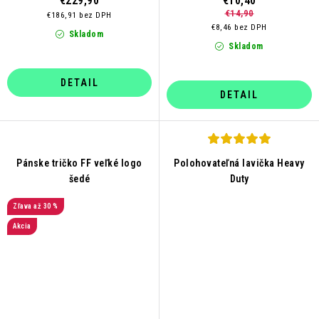
€229,90
€10,40
€14,90
€186,91 bez DPH
€8,46 bez DPH
Skladom
Skladom
DETAIL
DETAIL
Pánske tričko FF veľké logo
Polohovateľná lavička Heavy
šedé
Duty
až 30 %
Akcia