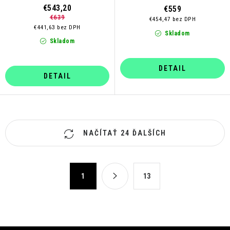
€543,20
€559
€639
€454,47 bez DPH
€441,63 bez DPH
Skladom
Skladom
DETAIL
DETAIL
O
NAČÍTAŤ 24 ĎALŠÍCH
v
l
á
S
1
13
d
t
a
r
c
á
n
i