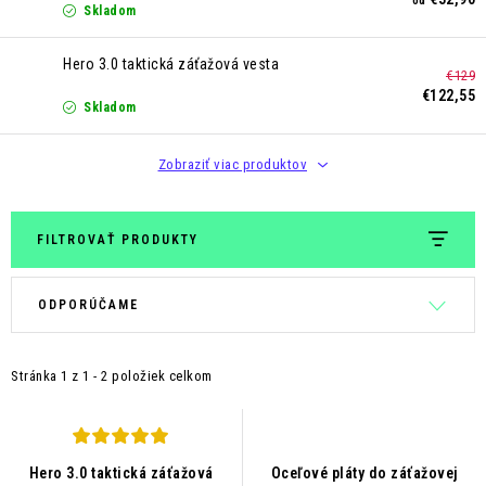
od
Skladom
Hero 3.0 taktická záťažová vesta
€129
€122,55
Skladom
Zobraziť viac produktov
FILTROVAŤ PRODUKTY
V
R
ODPORÚČAME
ý
a
p
d
Stránka
1
z
1
-
2
položiek celkom
i
e
s
n
p
i
r
e
Hero 3.0 taktická záťažová
Oceľové pláty do záťažovej