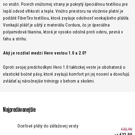
Kontakt
Moja objednávka
Hodnotenie obchodu
vo vnútri. Povrch vnútornej strany je pokrytý špeciálnou textíliou pre
lepší odvod vlhkosti a tepla. Vnútro priestoru na vloženie platní je
podšité FiberTex textíliou, ktorá zvyšuje odolnosť vonkajšieho plášťa.
Vonkajší plášť je ušitý z materiálu Cordura, čo je špeciálna
polyamidová tkanina, ktorá je vysoko odolná proti oderu, pevná v
ťahu a strihu.
Aký je rozdiel medzi Hero vestou 1.0 a 2.0?
Oproti svojej predchodkyni Hero 1.0 taktickej veste je obohatená o
elastické bočné pásy, ktoré zvyšujú komfort pri jej nosení a dovoľujú
zvládať aj náročnejšie tréningy s behom a skokmi.
Najpredávanejšie
Oceľové pláty do záťažovej vesty
€32,90
€32,90