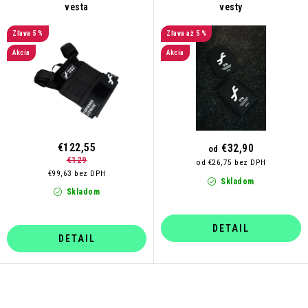
vesta
vesty
o
p
d
r
5 %
až 5 %
u
o
Akcia
Akcia
k
d
t
u
o
k
v
t
o
€122,55
€32,90
od
€129
v
od €26,75 bez DPH
€99,63 bez DPH
Skladom
Skladom
DETAIL
DETAIL
O