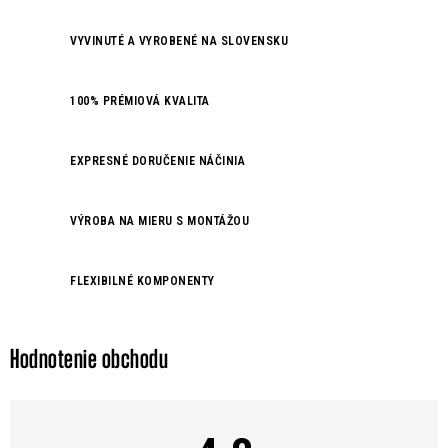
v
VYVINUTÉ A VYROBENÉ NA SLOVENSKU
l
á
d
100% PRÉMIOVÁ KVALITA
a
c
EXPRESNÉ DORUČENIE NÁČINIA
i
e
VÝROBA NA MIERU S MONTÁŽOU
p
r
v
FLEXIBILNÉ KOMPONENTY
k
y
v
Hodnotenie obchodu
ý
p
i