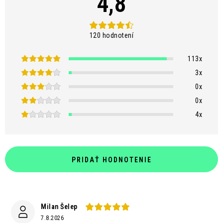
4,8
s
u
120 hodnotení
113x
3x
0x
0x
4x
PRIDAŤ HODNOTENIE
Milan Šelep
7.8.2026