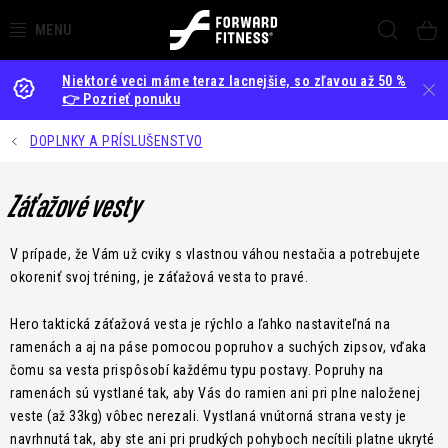
Prejsť
Hľada
na
obsah
Niektoré veci máme teraz lacnejšie, so zľavou až 50 %
OBCHOD
👉 Pozrieť ponuku
ZARIAĎOVANIE GYMOV
DOPLNKY A PRÍSLUŠENSTVO
PRENÁJOM NÁRADIA
Záťažové vesty
AKCIE
V prípade, že Vám už cviky s vlastnou váhou nestačia a potrebujete
okoreniť svoj tréning, je záťažová vesta to pravé.
NOVINKY
Hero taktická záťažová vesta je rýchlo a ľahko nastaviteľná na
O NÁS
ramenách a aj na páse pomocou popruhov a suchých zipsov, vďaka
čomu sa vesta prispôsobí každému typu postavy. Popruhy na
ramenách sú vystlané tak, aby Vás do ramien ani pri plne naloženej
BLOG
veste (až 33kg) vôbec nerezali. Vystlaná vnútorná strana vesty je
navrhnutá tak, aby ste ani pri prudkých pohyboch necítili platne ukryté