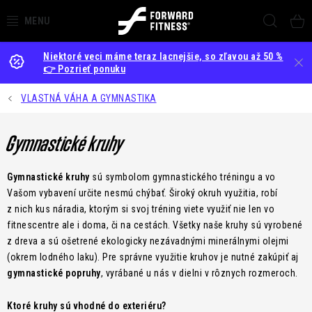
Prejsť
Hľada
na
obsah
Niektoré veci máme teraz lacnejšie, so zľavou až 50 %
OBCHOD
👉 Pozrieť ponuku
ZARIAĎOVANIE GYMOV
VLASTNÁ VÁHA A GYMNASTIKA
PRENÁJOM NÁRADIA
Gymnastické kruhy
AKCIE
Gymnastické kruhy
sú symbolom gymnastického tréningu a vo
Vašom vybavení určite nesmú chýbať. Široký okruh využitia, robí
NOVINKY
z nich kus náradia, ktorým si svoj tréning viete využiť nie len vo
fitnescentre ale i doma, či na cestách. Všetky naše kruhy sú vyrobené
O NÁS
z dreva a sú ošetrené ekologicky nezávadnými minerálnymi olejmi
(okrem lodného laku). Pre správne využitie kruhov je nutné zakúpiť aj
gymnastické popruhy
, vyrábané u nás v dielni v rôznych rozmeroch.
BLOG
Ktoré kruhy sú vhodné do exteriéru?