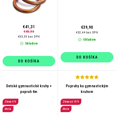
€41,31
€39,90
€45,90
€32,44 bez DPH
€33,59 bez DPH
Skladom
Skladom
DO KOŠÍKA
DO KOŠÍKA
Detské gymnastické kruhy +
Popruhy ku gymnastickým
popruh 4m
kruhom
5 %
až 10 %
Akcia
Akcia