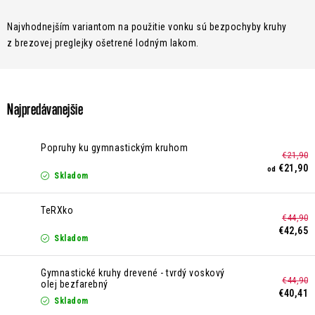
Kontakt
Moja objednávka
Hodnotenie obchodu
Najvhodnejším variantom na použitie vonku sú bezpochyby kruhy
z brezovej preglejky ošetrené lodným lakom.
Najpredávanejšie
Popruhy ku gymnastickým kruhom
€21,90
€21,90
od
Skladom
TeRXko
€44,90
€42,65
Skladom
Gymnastické kruhy drevené - tvrdý voskový
€44,90
olej bezfarebný
€40,41
Skladom