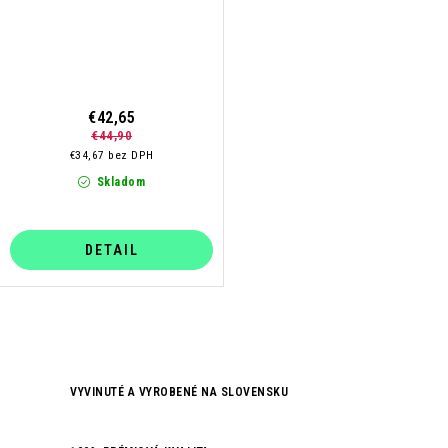
€42,65
€44,90
€34,67 bez DPH
Skladom
DETAIL
O
v
VYVINUTÉ A VYROBENÉ NA SLOVENSKU
l
á