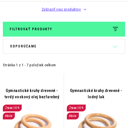
Zobraziť viac produktov
FILTROVAŤ PRODUKTY
V
R
ODPORÚČAME
ý
a
p
d
Stránka
1
z
1
-
7
položiek celkom
i
e
s
n
p
i
r
e
Gymnastické kruhy drevené -
Gymnastické kruhy drevené -
tvrdý voskový olej bezfarebný
lodný lak
o
p
d
r
10 %
10 %
u
o
Akcia
Akcia
k
d