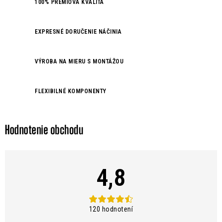
d
100% PRÉMIOVÁ KVALITA
a
c
EXPRESNÉ DORUČENIE NÁČINIA
i
e
VÝROBA NA MIERU S MONTÁŽOU
p
r
v
FLEXIBILNÉ KOMPONENTY
k
y
v
Hodnotenie obchodu
ý
p
i
4,8
s
u
120 hodnotení