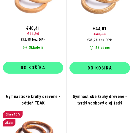
t
u
o
k
v
t
o
€40,41
€44,01
€44,90
€48,90
v
€32,85 bez DPH
€35,78 bez DPH
Skladom
Skladom
DO KOŠÍKA
DO KOŠÍKA
Gymnastické kruhy drevené -
Gymnastické kruhy drevené -
odtieň TEAK
tvrdý voskový olej šedý
10 %
Akcia