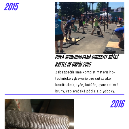
2015
PRVÁ SPONZOROVANÁ CROSSFIT SÚŤAŽ
BATTLE OF URPÍN 2015
Zabezpečili sme komplet materiálno-
technické vybavenie pre súťaž ako
konštrukcia, tyče, kotúče, gymnastické
kruhy, vzpieračské pódia a plyoboxy.
2016