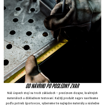
OD NÁVRHU PO POSLEDNÝ ZVAR
Náš úspech stojí na troch základoch – precíznom dizajne, kvalitných
materiáloch a dôkladnom testovaní. Každý produkt najprv navrhneme
podľa potrieb športovcov, vyberieme tie najlepšie materiály a následne