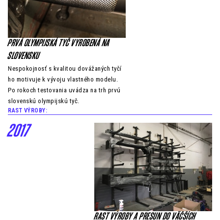
PRVÁ OLYMPIJSKÁ TYČ VYROBENÁ NA
SLOVENSKU
Nespokojnosť s kvalitou dovážaných tyčí
ho motivuje k vývoju vlastného modelu.
Po rokoch testovania uvádza na trh prvú
slovenskú olympijskú tyč.
RAST VÝROBY:
2017
RAST VÝROBY A PRESUN DO VÄČŠÍCH