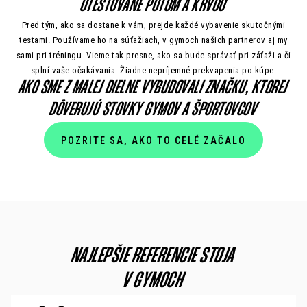
OTESTOVANÉ POTOM A KRVOU
Pred tým, ako sa dostane k vám, prejde každé vybavenie skutočnými
testami. Používame ho na súťažiach, v gymoch našich partnerov aj my
sami pri tréningu. Vieme tak presne, ako sa bude správať pri záťaži a či
splní vaše očakávania. Žiadne nepríjemné prekvapenia po kúpe.
AKO SME Z MALEJ DIELNE VYBUDOVALI ZNAČKU,
KTOREJ
DÔVERUJÚ STOVKY GYMOV A ŠPORTOVCOV
POZRITE SA, AKO TO CELÉ ZAČALO
NAJLEPŠIE REFERENCIE STOJA
V GYMOCH