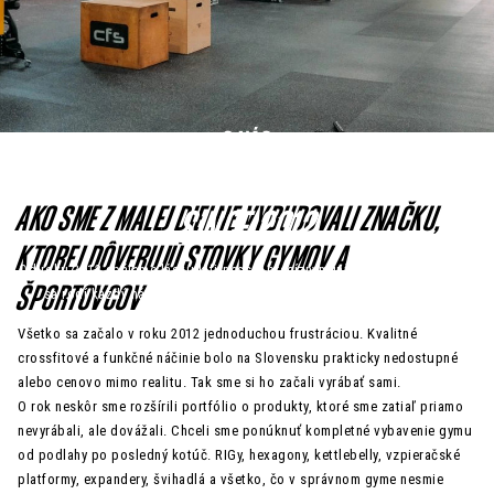
Kontakt
Moja objednávka
Hodnotenie obchodu
O NÁS
CONNECTING PASSIONS
AKO SME Z MALEJ DIELNE VYBUDOVALI ZNAČKU,
SINCE 2012
KTOREJ DÔVERUJÚ STOVKY GYMOV A
Od roku 2012 spájame lásku k fitness s precíznym inžinierstvom. Odvtedy
sa rodí každý náš produkt z rovnakého presvedčenia,
s akým sme
ŠPORTOVCOV
začínali. Že slovenské ruky dokážu vytvoriť vybavenie svetovej kvality.
Všetko sa začalo v roku 2012 jednoduchou frustráciou. Kvalitné
crossfitové a funkčné náčinie bolo na Slovensku prakticky nedostupné
alebo cenovo mimo realitu. Tak sme si ho začali vyrábať sami.
O rok neskôr sme rozšírili portfólio o produkty, ktoré sme zatiaľ priamo
nevyrábali, ale dovážali. Chceli sme ponúknuť kompletné vybavenie gymu
od podlahy po posledný kotúč. RIGy, hexagony, kettlebelly, vzpieračské
platformy, expandery, švihadlá a všetko, čo v správnom gyme nesmie