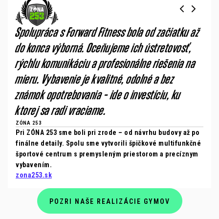
Spolupráca s Forward Fitness bola od začiatku až
do konca výborná. Oceňujeme ich ústretovosť,
rýchlu komunikáciu a profesionálne riešenia na
mieru. Vybavenie je kvalitné, odolné a bez
známok opotrebovania – ide o investíciu, ku
ktorej sa radi vraciame.
ZÓNA 253
Pri ZÓNA 253 sme boli pri zrode – od návrhu budovy až po
finálne detaily. Spolu sme vytvorili špičkové multifunkčné
športové centrum s premysleným priestorom a precíznym
vybavením.
zona253.sk
POZRI NAŠE REALIZÁCIE GYMOV