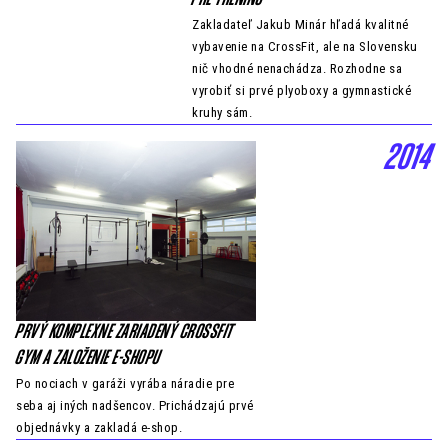
PRE TRÉNING
Zakladateľ Jakub Minár hľadá kvalitné
vybavenie na CrossFit, ale na Slovensku
nič vhodné nenachádza. Rozhodne sa
vyrobiť si prvé plyoboxy a gymnastické
kruhy sám.
2014
PRVÝ KOMPLEXNE ZARIADENÝ CROSSFIT
GYM A ZALOŽENIE E-SHOPU
Po nociach v garáži vyrába náradie pre
seba aj iných nadšencov. Prichádzajú prvé
objednávky a zakladá e-shop.