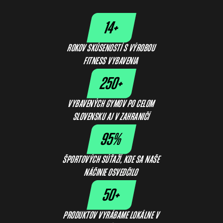
ROKOV SKÚSENOSTÍ S VÝROBOU
FITNESS VYBAVENIA
VYBAVENÝCH GYMOV PO CELOM
SLOVENSKU AJ V ZAHRANIČÍ
ŠPORTOVÝCH SÚŤAŽÍ, KDE SA NAŠE
NÁČINIE OSVEDČILO
PRODUKTOV VYRÁBAME LOKÁLNE V