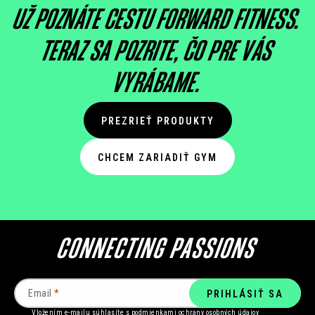
UŽ POZNÁTE CESTU FORWARD FITNESS.
TERAZ SA POZRITE, ČO PRE VÁS
VYRÁBAME.
PREZRIEŤ PRODUKTY
CHCEM ZARIADIŤ GYM
Email
PRIHLÁSIŤ SA
Vložením e-mailu súhlasíte s
podmienkami ochrany osobných údajov