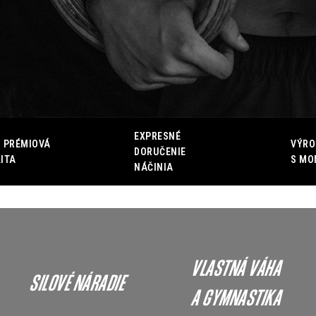
EXPRESNÉ
 PRÉMIOVÁ
VÝRO
DORUČENIE
ITA
S MO
NÁČINIA
VLASTNÁ VÁHA
SILOVÉ NÁRADIE
A GYMNASTIKA