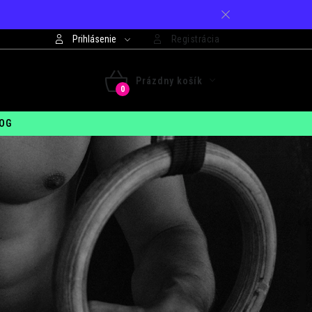
Prihlásenie
Registrácia
421 948 994 099
Prázdny košík
 - PIA: 7:30 - 15:00
NÁKUPNÝ
OG
KOŠÍK