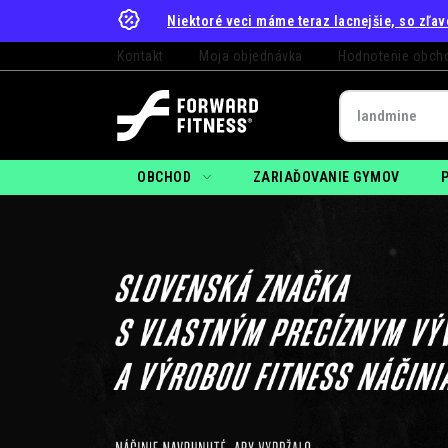
Prejsť
Niektoré veci máme teraz lacnejšie, so zľa
na
Kontakt
Moja objednávka
Hodnotenie obch
obsah
OBCHOD
ZARIAĎOVANIE GYMOV