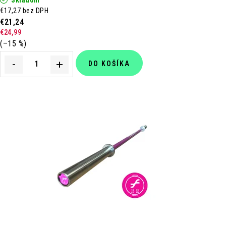
€17,27 bez DPH
€21,24
€24,99
(–15 %)
DO KOŠÍKA