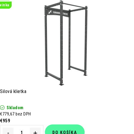
vinka
vinka
vinka
vinka
vinka
Silová klietka
Skladom
€779,67 bez DPH
€959
DO KOŠÍKA