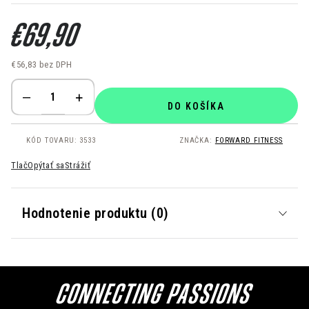
€69,90
€56,83 bez DPH
Jednotková cena:
DO KOŠÍKA
KÓD TOVARU:
3533
ZNAČKA:
FORWARD FITNESS
Tlač
Opýtať sa
Strážiť
Hodnotenie produktu (0)