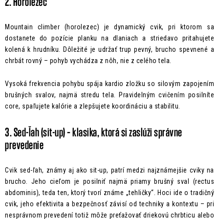
2. Horolezec
Mountain climber (horolezec) je dynamický cvik, pri ktorom sa
dostanete do pozície planku na dlaniach a striedavo pritahujete
kolená k hrudníku. Dôležité je udržať trup pevný, brucho spevnené a
chrbát rovný – pohyb vychádza z nôh, nie z celého tela.
Vysoká frekvencia pohybu spája kardio zložku so silovým zapojením
brušných svalov, najmä stredu tela. Pravidelným cvičením posilníte
core, spaľujete kalórie a zlepšujete koordináciu a stabilitu.
3. Sed-ľah (sit-up) – klasika, ktorá si zaslúži správne
prevedenie
Cvik sed-ľah, známy aj ako sit-up, patrí medzi najznámejšie cviky na
brucho. Jeho cieľom je posilniť najmä priamy brušný sval (rectus
abdominis), teda ten, ktorý tvorí známe „tehličky“. Hoci ide o tradičný
cvik, jeho efektivita a bezpečnosť závisí od techniky a kontextu – pri
nesprávnom prevedení totiž môže preťažovať driekovú chrbticu alebo