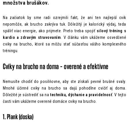
množstva brušákov.
Na začiatok by sme radi ozrejmili fakt, že ani ten najlepší cvik
nepomôže, ak brucho zakrýva tuk. Dôležitý je kalorický výdaj, teda
spáliť viac energie, ako prijmete. Preto treba spojiť
silový tréning s
kardio a zdravým stravovaním
. V článku vám ukážeme osvedčené
cviky na brucho, ktoré sa môžu stať súčasťou vášho komplexného
tréningu.
Cviky na brucho na doma – overené a efektívne
Nemusíte chodiť do posilňovne, aby ste získali pevné brušné svaly.
Mnohé účinné cviky na brucho sa dajú pohodlne cvičiť aj doma.
Dôležité je sústrediť sa na
techniku, dýchanie a pravidelnosť
. V tejto
časti vám ukážeme overené domáce cviky na brucho.
1. Plank (doska)