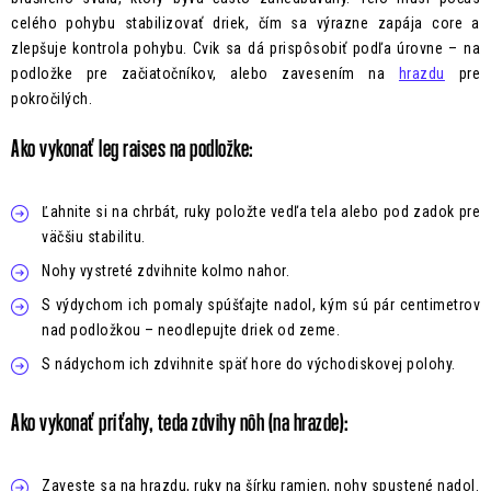
celého pohybu stabilizovať driek, čím sa výrazne zapája core a
zlepšuje kontrola pohybu. Cvik sa dá prispôsobiť podľa úrovne – na
podložke pre začiatočníkov, alebo zavesením na
hrazdu
pre
pokročilých.
Ako vykonať leg raises na podložke:
Ľahnite si na chrbát, ruky položte vedľa tela alebo pod zadok pre
väčšiu stabilitu.
Nohy vystreté zdvihnite kolmo nahor.
S výdychom ich pomaly spúšťajte nadol, kým sú pár centimetrov
nad podložkou – neodlepujte driek od zeme.
S nádychom ich zdvihnite späť hore do východiskovej polohy.
Ako vykonať príťahy, teda zdvihy nôh (na hrazde):
Zaveste sa na hrazdu, ruky na šírku ramien, nohy spustené nadol.