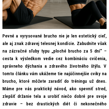
Kontakt
Moja objednávka
Hodnotenie obchodu
Pevné a vyrysované brucho nie je len estetický cieľ,
ale aj znak zdravej telesnej kondície. Zabudnite však
na zázračné sľuby typu „ploché brucho za 5 dní“ –
cesta k výsledkom vedie cez kombináciu cvičenia,
správneho dýchania a zdravého životného štýlu. V
tomto článku vám ukážeme tie najúčinnejšie cviky na
brucho, ktoré môžete zaradiť do tréningu už dnes.
Máme pre vás praktický návod, ako spevniť stred,
zlepšiť držanie tela a urobiť niečo dobré pre svoje
zdravie – bez drastických diét či nekonečného