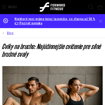
Prejsť
Hľada
na
obsah
Niektoré veci máme teraz lacnejšie, so zľavou až 50 %
OBCHOD
👉 Pozrieť ponuku
ZARIAĎOVANIE GYMOV
Blog
PRENÁJOM NÁRADIA
Cviky na brucho: Najúčinnejšie cvičenie pre silné
brušné svaly
AKCIE
NOVINKY
O NÁS
BLOG