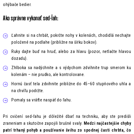
ohýbače bedier.
Ako správne vykonať sed-ľah:
Ľahnite si na chrbát, pokrčte nohy v kolenách, chodidlá nechajte
položené na podlahe (približne na šírku bokov).
Ruky dajte buď na hruď, alebo za hlavu (pozor, netlačte hlavou
dozadu).
Zhlboka sa nadýchnite a s výdychom zdvihnite trup smerom ku
kolenám – nie prudko, ale kontrolovane.
Hornú časť tela zdvihnite približne do 45–60 stupňového uhla a
na chvíľu podržte.
Pomaly sa vráťte naspäť do ľahu.
Pri cvičení sed-ľahu je dôležité dbať na techniku, aby ste predišli
zraneniam a skutočne zapojili brušné svaly.
Medzi najčastejšie chyby
patrí trhaný pohyb a používanie švihu zo spodnej časti chrbta, čo