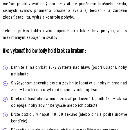
cieľom je aktivovať celý core – vrátane priečneho brušného svalu,
šikmých svalov, priameho brušného svalu aj bedier – a zároveň
zlepšiť stabilitu, výdrž a kontrolu pohybu.
Telo je počas tohto cviku napnuté ako luk – bez pohybu, ale s
maximálnym zapojením svalov.
Ako vykonať hollow body hold krok za krokom:
Ľahnite si na chrbát, ruky vystrete nad hlavu (popri ušiach), nohy
natiahnite.
S výdychom spevnite core a zdvihnite lopatky aj nohy mierne nad
zem – telo by malo vytvoriť mierne zaoblený tvar.
Drieková časť chrbta musí zostať pritlačená k podložke – ak sa
odlepuje, nohy zdvihnite vyššie alebo ich pokrčte.
Držte pozíciu v napätí 10–30 sekúnd (alebo dlhšie podľa úrovne
kondície).