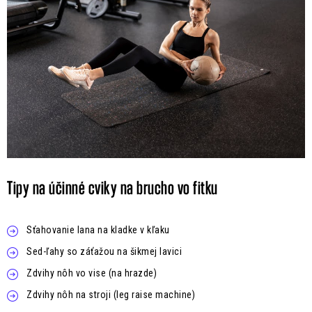
Tipy na účinné cviky na brucho vo fitku
Sťahovanie lana na kladke v kľaku
Sed-ľahy so záťažou na šikmej lavici
Zdvihy nôh vo vise (na hrazde)
Zdvihy nôh na stroji (leg raise machine)