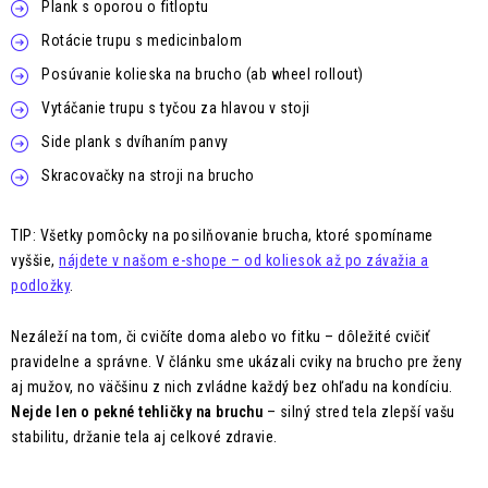
Plank s oporou o fitloptu
Rotácie trupu s medicinbalom
Posúvanie kolieska na brucho (ab wheel rollout)
Vytáčanie trupu s tyčou za hlavou v stoji
Side plank s dvíhaním panvy
Skracovačky na stroji na brucho
TIP: Všetky pomôcky na posilňovanie brucha, ktoré spomíname
vyššie,
nájdete v našom e-shope – od koliesok až po závažia a
podložky
.
Nezáleží na tom, či cvičíte doma alebo vo fitku – dôležité cvičiť
pravidelne a správne. V článku sme ukázali cviky na brucho pre ženy
aj mužov, no väčšinu z nich zvládne každý bez ohľadu na kondíciu.
Nejde len o pekné tehličky na bruchu
– silný stred tela zlepší vašu
stabilitu, držanie tela aj celkové zdravie.