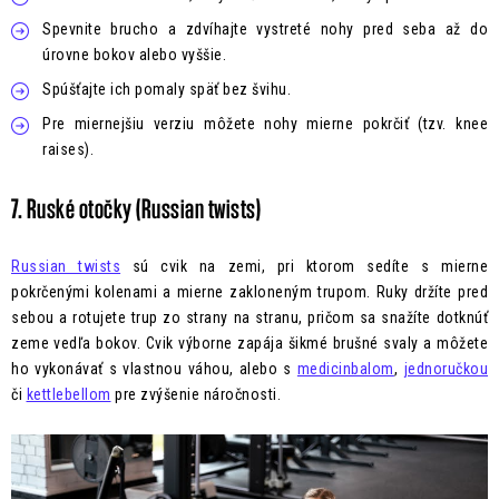
Spevnite brucho a zdvíhajte vystreté nohy pred seba až do
úrovne bokov alebo vyššie.
Spúšťajte ich pomaly späť bez švihu.
Pre miernejšiu verziu môžete nohy mierne pokrčiť (tzv. knee
raises).
7. Ruské otočky (Russian twists)
Russian twists
sú cvik na zemi, pri ktorom sedíte s mierne
pokrčenými kolenami a mierne zakloneným trupom. Ruky držíte pred
sebou a rotujete trup zo strany na stranu, pričom sa snažíte dotknúť
zeme vedľa bokov. Cvik výborne zapája šikmé brušné svaly a môžete
ho vykonávať s vlastnou váhou, alebo s
medicinbalom
,
jednoručkou
či
kettlebellom
pre zvýšenie náročnosti.