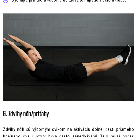
Dýchajte plynulo a vedome udržiavajte napätie v celom trupe.
6. Zdvihy nôh/príťahy
Zdvihy nôh sú výborným cvikom na aktiváciu dolnej časti priameho
brušného svalu, ktorý býva často zanedbávaný. Telo musí počas