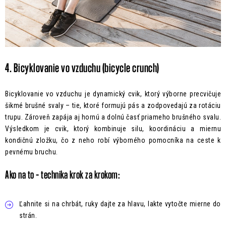
4. Bicyklovanie vo vzduchu (bicycle crunch)
Bicyklovanie vo vzduchu je dynamický cvik, ktorý výborne precvičuje
šikmé brušné svaly – tie, ktoré formujú pás a zodpovedajú za rotáciu
trupu. Zároveň zapája aj hornú a dolnú časť priameho brušného svalu.
Výsledkom je cvik, ktorý kombinuje silu, koordináciu a miernu
kondičnú zložku, čo z neho robí výborného pomocníka na ceste k
pevnému bruchu.
Ako na to – technika krok za krokom:
Ľahnite si na chrbát, ruky dajte za hlavu, lakte vytočte mierne do
strán.