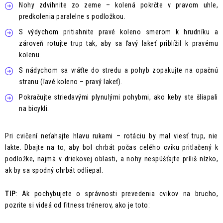
Nohy zdvihnite zo zeme – kolená pokrčte v pravom uhle,
predkolenia paralelne s podložkou.
S výdychom pritiahnite pravé koleno smerom k hrudníku a
zároveň rotujte trup tak, aby sa ľavý lakeť priblížil k pravému
kolenu.
S nádychom sa vráťte do stredu a pohyb zopakujte na opačnú
stranu (ľavé koleno – pravý lakeť).
Pokračujte striedavými plynulými pohybmi, ako keby ste šliapali
na bicykli.
Pri cvičení neťahajte hlavu rukami – rotáciu by mal viesť trup, nie
lakte. Dbajte na to, aby bol chrbát počas celého cviku pritlačený k
podložke, najmä v driekovej oblasti, a nohy nespúšťajte príliš nízko,
ak by sa spodný chrbát odliepal.
TIP
: Ak pochybujete o správnosti prevedenia cvikov na brucho,
pozrite si videá od fitness trénerov, ako je toto: