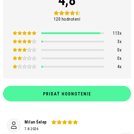
4,8
120 hodnotení
113x
3x
0x
0x
4x
PRIDAŤ HODNOTENIE
Milan Šelep
7.8.2026