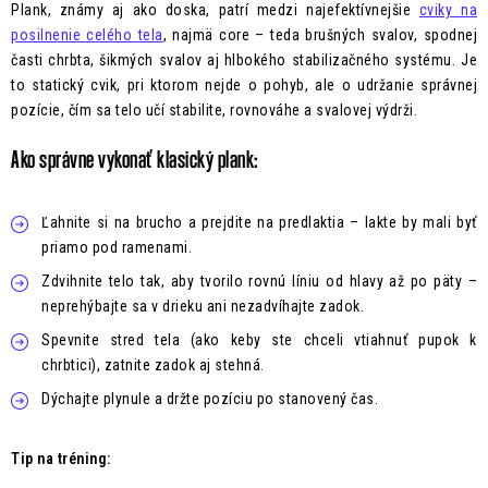
Plank, známy aj ako doska, patrí medzi najefektívnejšie
cviky na
posilnenie celého tela
, najmä core – teda brušných svalov, spodnej
časti chrbta, šikmých svalov aj hlbokého stabilizačného systému. Je
to statický cvik, pri ktorom nejde o pohyb, ale o udržanie správnej
pozície, čím sa telo učí stabilite, rovnováhe a svalovej výdrži.
Ako správne vykonať klasický plank:
Ľahnite si na brucho a prejdite na predlaktia – lakte by mali byť
priamo pod ramenami.
Zdvihnite telo tak, aby tvorilo rovnú líniu od hlavy až po päty –
neprehýbajte sa v drieku ani nezadvíhajte zadok.
Spevnite stred tela (ako keby ste chceli vtiahnuť pupok k
chrbtici), zatnite zadok aj stehná.
Dýchajte plynule a držte pozíciu po stanovený čas.
Tip na tréning: