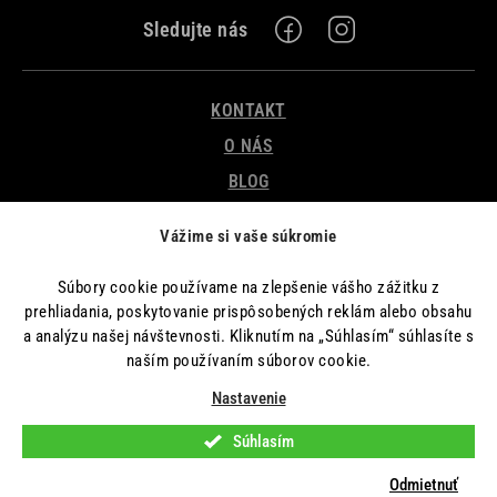
Z
KONTAKT
á
p
O NÁS
ä
BLOG
t
OBCHODNÉ PODMIENKY
Vážime si vaše súkromie
i
PODMIENKY OCHRANY OSOBNÝCH ÚDAJOV
e
REKLAMÁCIA A ODSTÚPENIE OD ZMLUVY
Súbory cookie používame na zlepšenie vášho zážitku z
prehliadania, poskytovanie prispôsobených reklám alebo obsahu
a analýzu našej návštevnosti. Kliknutím na „Súhlasím“ súhlasíte s
naším používaním súborov cookie.
Nastavenie
Súhlasím
Copyright 2026
Forward Fitness
. Všetky práva vyhradené.
Upraviť nastavenie
cookies
Odmietnuť