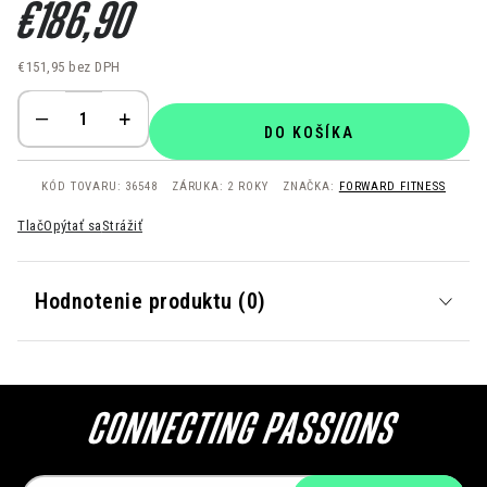
€186,90
€151,95 bez DPH
Jednotková cena:
DO KOŠÍKA
KÓD TOVARU:
36548
ZÁRUKA
:
2 ROKY
ZNAČKA:
FORWARD FITNESS
Tlač
Opýtať sa
Strážiť
Hodnotenie produktu (0)