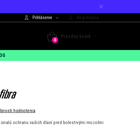
Prihlásenie
Registrácia
421 948 994 099
Prázdny košík
 - PIA: 7:30 - 15:00
NÁKUPNÝ
OG
KOŠÍK
fibra
bnosti hodnotenia
onalú ochranu vašich dlaní pred bolestivými mozolmi