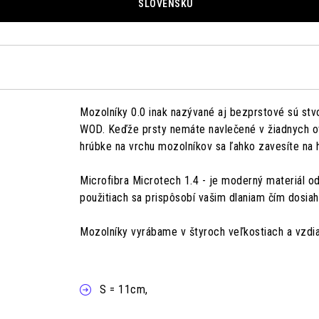
SLOVENSKU
Mozolníky 0.0 inak nazývané aj bezprstové sú stv
WOD. Keďže prsty nemáte navlečené v žiadnych otvo
hrúbke na vrchu mozolníkov sa ľahko zavesíte na 
Microfibra Microtech 1.4 - je moderný materiál od
použitiach sa prispôsobí vašim dlaniam čím dosia
Mozolníky vyrábame v štyroch veľkostiach a vzdial
S = 11cm,