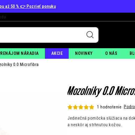
vou až 50 % 👉 Pozrieť ponuku
odu
+
PO
PRENÁJOM NÁRADIA
AKCIE
NOVINKY
O NÁS
BL
olníky 0.0 Microfibra
Mozolníky 0.0 Micro
Podro
1 hodnotenie
Jedinečná pomôcka slúžiaca na dok
a neskôr aj strhnutou kožou.