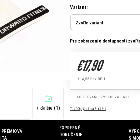
Variant:
Pre zobrazenie dostupnosti zvoľte
€17,90
€14,55 bez DPH
Jednotková cena:
KÓD TOVARU:
ZVOĽTE VARIANT
+ ďalšie (1)
Tlač
Opýtať sa
Strážiť
EXPRESNÉ
 PRÉMIOVÁ
VÝRO
DORUČENIE
ITA
S MO