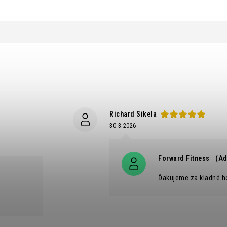
Richard Sikela
30.3.2026
Forward Fitness
(Ad
Ďakujeme za kladné h