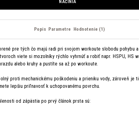
NÁČINIA
Popis
Parametre
Hodnotenie (1)
orené pre tých čo majú radi pri svojom workoute slobodu pohybu a 
roch viete si mozolníky rýchlo vyhrnúť a robiť napr. HSPU, HS walk
hrazdu alebo kruhy a pustíte sa až po workoute.
olný proti mechanickému poškodeniu a prieniku vody, zároveň je ti
hnete lepšiu priľnavosť k uchopovanému povrchu.
enosti od zápästia po prvý článok prsta sú: