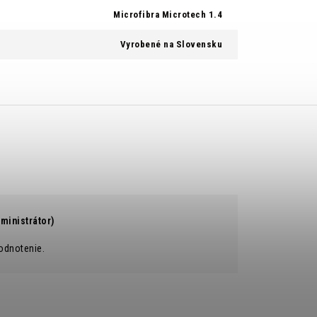
Microfibra Microtech 1.4
Vyrobené na Slovensku
ministrátor)
odnotenie.