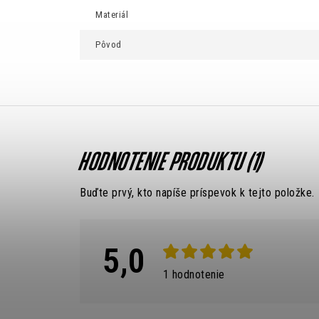
Materiál
Pôvod
V
HODNOTENIE PRODUKTU (1)
ý
Buďte prvý, kto napíše príspevok k tejto položke.
p
i
5,0
s
1 hodnotenie
h
o