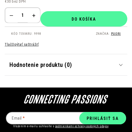
€30 bez DPH
Jednotková cena:
DO KOŠÍKA
KÓD TOVARU:
9998
ZNAČKA:
PUORI
Tlač
Opýtať sa
Strážiť
Hodnotenie produktu (0)
Email
PRIHLÁSIŤ SA
Vložením e-mailu súhlasíte s
podmienkami ochrany osobných údajov