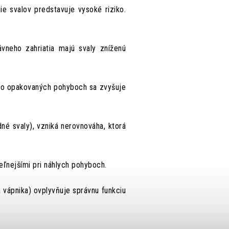
e svalov predstavuje vysoké riziko.
vneho zahriatia majú svaly zníženú
ebo opakovaných pohyboch sa zvyšuje
dné svaly), vzniká nerovnováha, ktorá
eľnejšími pri náhlych pohyboch.
a vápnika) ovplyvňuje správnu funkciu