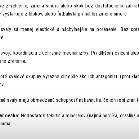
é zrýchlenie, zmena smeru alebo skok bez dostatočného zahriati
 vyštartuje z blokov, alebo futbalista pri náhlej zmene smeru.
valy sú menej elastické a náchylnejšie na poranenie. Bez sprá
ie.
 svoju koordináciu a ochranné mechanizmy. Pri dlhšom cvičení al
ého zranenia.
ré svalové skupiny výrazne silnejšie ako ich antagonisti (protikla
ov.
né svaly majú obmedzenú schopnosť natiahnutia, čo ich robí zranit
ovnováha:
Nedostatok tekutín a minerálov (najmä horčíka, draslíka 
nutia.