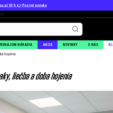
vou až 50 % 👉 Pozrieť ponuku
odu
+
PO
PRENÁJOM NÁRADIA
AKCIE
NOVINKY
O NÁS
BL
oba hojenia
aky, liečba a doba hojenia