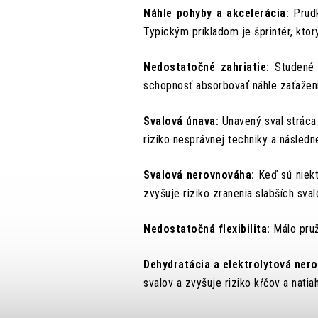
Náhle pohyby a akcelerácia:
Prudk
Typickým príkladom je šprintér, ktorý
Nedostatočné zahriatie:
Studené s
schopnosť absorbovať náhle zaťažen
Svalová únava:
Unavený sval stráca
riziko nesprávnej techniky a následn
Svalová nerovnováha:
Keď sú niekto
zvyšuje riziko zranenia slabších sval
Nedostatočná flexibilita:
Málo pruž
Dehydratácia a elektrolytová ner
svalov a zvyšuje riziko kŕčov a natiah