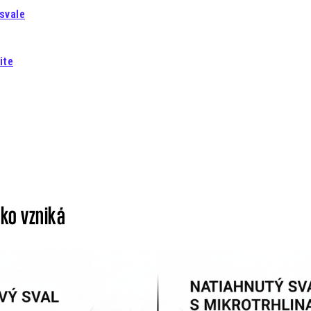
svale
ite
ako vzniká