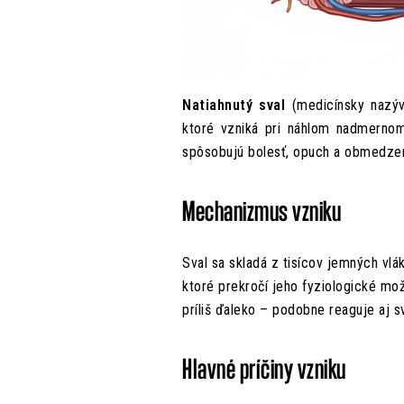
Natiahnutý sval
(medicínsky nazýva
ktoré vzniká pri náhlom nadmernom n
spôsobujú bolesť, opuch a obmedze
Mechanizmus vzniku
Sval sa skladá z tisícov jemných vlák
ktoré prekročí jeho fyziologické mož
príliš ďaleko – podobne reaguje aj s
Hlavné príčiny vzniku