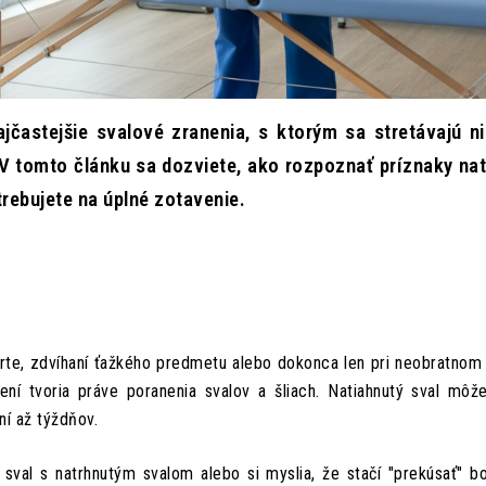
jčastejšie svalové zranenia, s ktorým sa stretávajú nie
V tomto článku sa dozviete, ako rozpoznať príznaky nat
rebujete na úplné zotavenie.
orte, zdvíhaní ťažkého predmetu alebo dokonca len pri neobratnom p
ní tvoria práve poranenia svalov a šliach. Natiahnutý sval môž
ní až týždňov.
 sval s natrhnutým svalom alebo si myslia, že stačí "prekúsať" bo