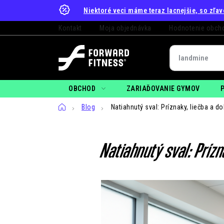
Prejsť
Niektoré veci máme teraz lacnejšie, so zľa
na
Kontakt
Moja objednávka
Hodnotenie obch
obsah
OBCHOD
ZARIAĎOVANIE GYMOV
Domov
Blog
Natiahnutý sval: Príznaky, liečba a d
Natiahnutý sval: Prízn