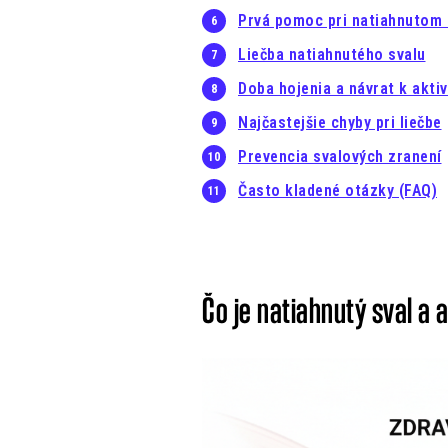
Prvá pomoc pri natiahnutom 
Liečba natiahnutého svalu
Doba hojenia a návrat k aktiv
Najčastejšie chyby pri liečbe
Prevencia svalových zranení
Často kladené otázky (FAQ)
Čo je natiahnutý sval a 