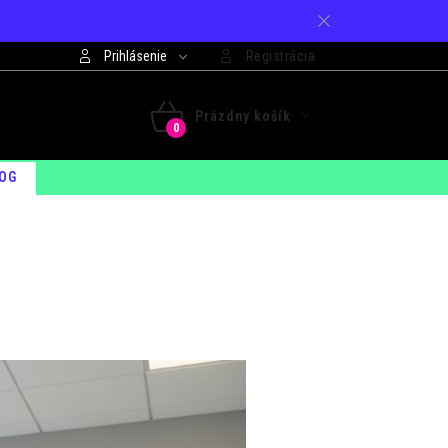
Prihlásenie
Registrácia
421 948 994 099
Prázdny košík
 - PIA: 7:30 - 15:00
NÁKUPNÝ
OG
KOŠÍK