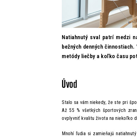
Natiahnutý sval patrí medzi na
bežných denných činnostiach. 
metódy liečby a koľko času pot
Úvod
Stalo sa vám niekedy, že ste pri šp
Až 55 % všetkých športových zrane
ovplyvniť kvalitu života na niekoľko d
Mnohí ľudia si zamieňajú natiahnutý