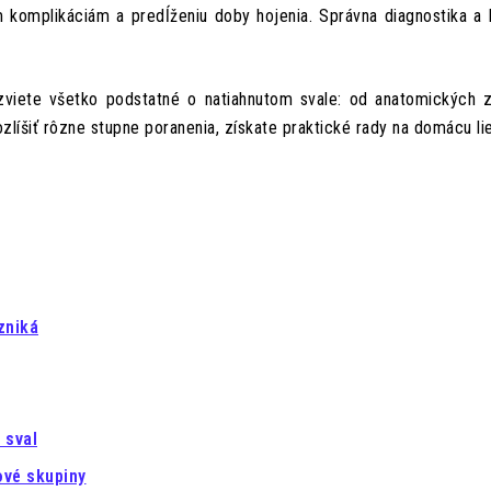
 komplikáciám a predĺženiu doby hojenia. Správna diagnostika a 
viete všetko podstatné o natiahnutom svale: od anatomických z
ozlíšiť rôzne stupne poranenia, získate praktické rady na domácu 
zniká
 sval
ové skupiny