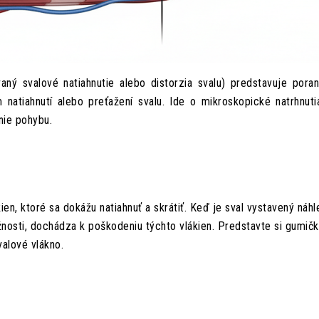
ný svalové natiahnutie alebo distorzia svalu) predstavuje porane
atiahnutí alebo preťažení svalu. Ide o mikroskopické natrhnutia
nie pohybu.
ien, ktoré sa dokážu natiahnuť a skrátiť. Keď je sval vystavený náh
nosti, dochádza k poškodeniu týchto vlákien. Predstavte si gumičku,
valové vlákno.