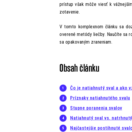
prístup však môže viesť k vážnejším
zotavenie.
V tomto komplexnom článku sa doz
overené metódy liečby. Naučíte sa r
sa opakovaným zraneniam.
Obsah článku
Čo je natiahnutý sval a ako v
Príznaky natiahnutého svalu
Stupne poranenia svalov
Natiahnutý sval vs. natrhnutý
Najčastejšie postihnuté sval