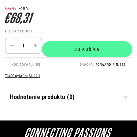
€75,90
–10 %
€68,31
€55,54 bez DPH
Jednotková cena:
DO KOŠÍKA
KÓD TOVARU:
351
ZNAČKA:
FORWARD FITNESS
Tlač
Opýtať sa
Strážiť
Hodnotenie produktu (0)