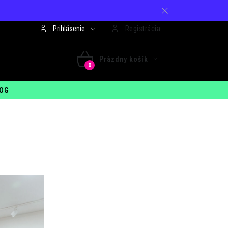
Prihlásenie
Registrácia
421 948 994 099
Prázdny košík
 - PIA: 7:30 - 15:00
NÁKUPNÝ
OG
KOŠÍK