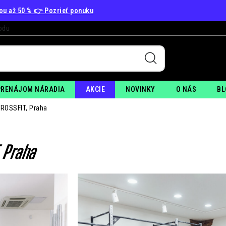
vou až 50 % 👉 Pozrieť ponuku
odu
+
PO
PRENÁJOM NÁRADIA
AKCIE
NOVINKY
O NÁS
BL
OSSFIT, Praha
 Praha