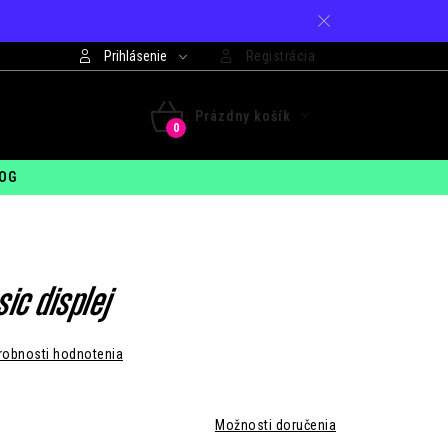
Prihlásenie
Registrácia
421 948 994 099
Prázdny košík
 - PIA: 7:30 - 15:00
NÁKUPNÝ
OG
KOŠÍK
sic displej
robnosti hodnotenia
Možnosti doručenia