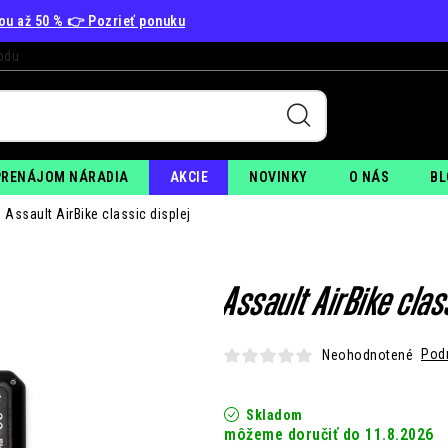
vou až 50 % 👉 Pozrieť ponuku
odu
+
PO
PRENÁJOM NÁRADIA
AKCIE
NOVINKY
O NÁS
BL
Assault AirBike classic displej
Assault AirBike clas
Pod
Neohodnotené
Skladom
11.8.2026