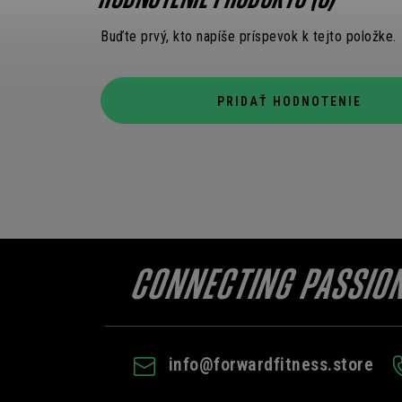
HODNOTENIE PRODUKTU (0)
Buďte prvý, kto napíše príspevok k tejto položke.
PRIDAŤ HODNOTENIE
info
@
forwardfitness.store