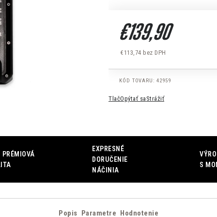
€139,90
€113,74 bez DPH
Jednotková cena:
KÓD TOVARU:
42959
Tlač
Opýtať sa
Strážiť
EXPRESNÉ
 PRÉMIOVÁ
VÝRO
DORUČENIE
ITA
S MO
NÁČINIA
Popis
Parametre
Hodnotenie