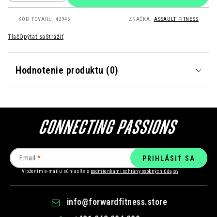
KÓD TOVARU:
42945
ZNAČKA:
ASSAULT FITNESS
Tlač
Opýtať sa
Strážiť
Hodnotenie produktu (0)
Email
PRIHLÁSIŤ SA
Vložením e-mailu súhlasíte s
podmienkami ochrany osobných údajov
info
@
forwardfitness.store