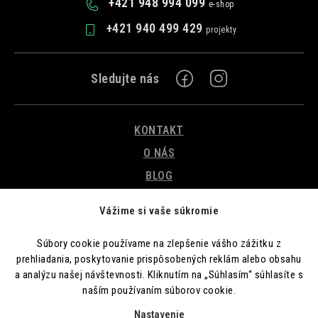
+421 948 994 099
+421 940 499 429
Z
KONTAKT
á
p
O NÁS
ä
BLOG
t
OBCHODNÉ PODMIENKY
Vážime si vaše súkromie
i
PODMIENKY OCHRANY OSOBNÝCH ÚDAJOV
e
REKLAMÁCIA A ODSTÚPENIE OD ZMLUVY
Súbory cookie používame na zlepšenie vášho zážitku z
prehliadania, poskytovanie prispôsobených reklám alebo obsahu
a analýzu našej návštevnosti. Kliknutím na „Súhlasím“ súhlasíte s
naším používaním súborov cookie.
Nastavenie