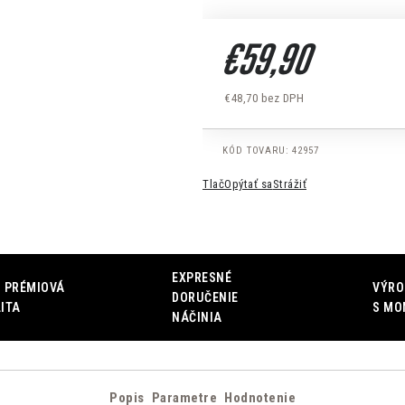
€59,90
€48,70 bez DPH
Jednotková cena:
KÓD TOVARU:
42957
Tlač
Opýtať sa
Strážiť
EXPRESNÉ
 PRÉMIOVÁ
VÝRO
DORUČENIE
ITA
S MO
NÁČINIA
Popis
Parametre
Hodnotenie