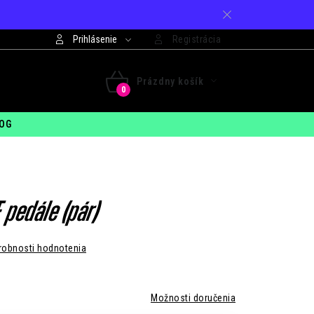
Prihlásenie
Registrácia
421 948 994 099
Prázdny košík
 - PIA: 7:30 - 15:00
NÁKUPNÝ
OG
KOŠÍK
E pedále (pár)
robnosti hodnotenia
Možnosti doručenia