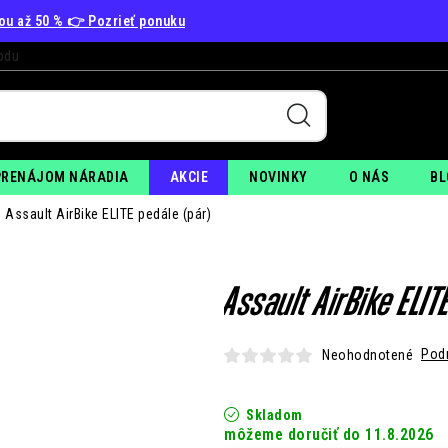
vou až 50 % 👉 Pozrieť ponuku
odu
+
PO
PRENÁJOM NÁRADIA
AKCIE
NOVINKY
O NÁS
BL
Assault AirBike ELITE pedále (pár)
Assault AirBike ELIT
Pod
Neohodnotené
Skladom
11.8.2026