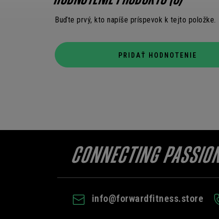
HODNOTENIE PRODUKTU (0)
Buďte prvý, kto napíše príspevok k tejto položke.
PRIDAŤ HODNOTENIE
info
@
forwardfitness.store