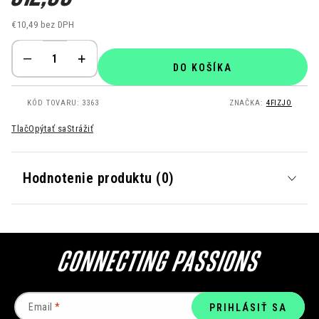
€10,49 bez DPH
Jednotková cena:
DO KOŠÍKA
KÓD TOVARU:
3363
ZNAČKA:
4FIZJO
Tlač
Opýtať sa
Strážiť
Hodnotenie produktu (0)
Email
PRIHLÁSIŤ SA