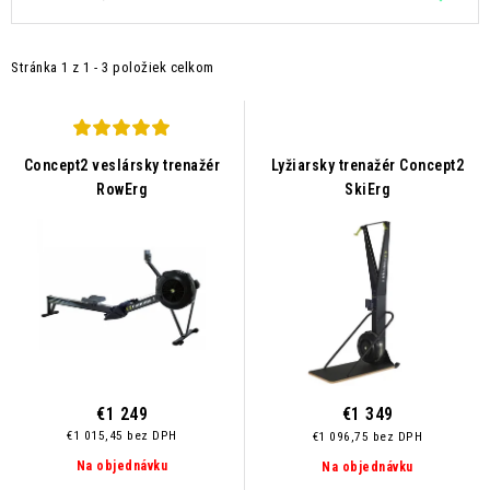
Kontakt
Moja objednávka
Hodnotenie obchodu
ý
a
p
d
Stránka
1
z
1
-
3
položiek celkom
i
e
s
n
p
i
r
e
Concept2 veslársky trenažér
Lyžiarsky trenažér Concept2
RowErg
SkiErg
o
p
d
r
u
o
k
d
t
u
o
k
v
t
o
€1 249
€1 349
v
€1 015,45 bez DPH
€1 096,75 bez DPH
Na objednávku
Na objednávku