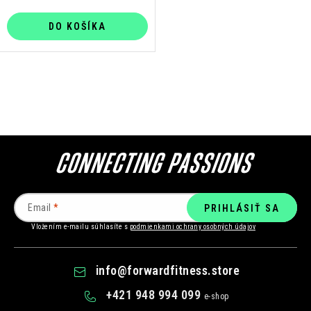
DO KOŠÍKA
O
v
l
á
d
a
c
Email
PRIHLÁSIŤ SA
i
Vložením e-mailu súhlasíte s
podmienkami ochrany osobných údajov
e
p
info
@
forwardfitness.store
r
v
+421 948 994 099
k