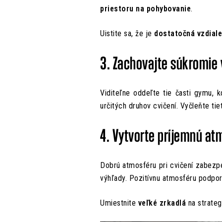
priestoru na pohybovanie
.
Uistite sa, že je
dostatočná vzdial
3. Zachovajte súkromie 
Viditeľne oddeľte tie časti gymu, 
určitých druhov cvičení. Vyčleňte tie
4. Vytvorte príjemnú at
Dobrú atmosféru pri cvičení zabezp
výhľady. Pozitívnu atmosféru podpor
Umiestnite
veľké zrkadlá
na strateg