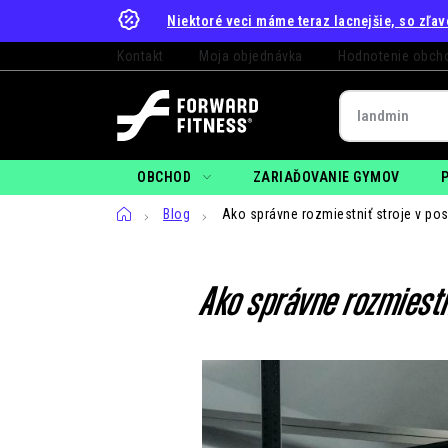
Prejsť
Niektoré veci máme teraz lacnejšie, so zľa
na
Kontakt
Moja objednávka
Hodnotenie obch
obsah
OBCHOD
ZARIAĎOVANIE GYMOV
Domov
Blog
Ako správne rozmiestniť stroje v pos
Ako správne rozmiestn