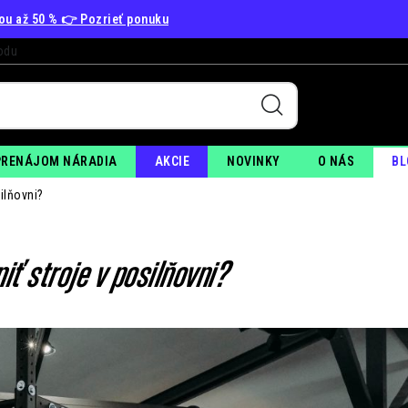
vou až 50 % 👉 Pozrieť ponuku
odu
+
PO
PRENÁJOM NÁRADIA
AKCIE
NOVINKY
O NÁS
BL
ilňovni?
iť stroje v posilňovni?