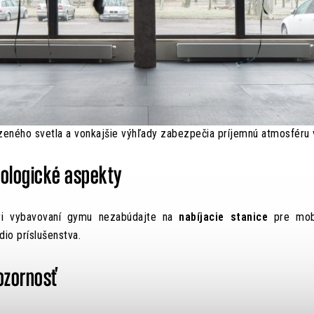
zeného svetla a vonkajšie výhľady zabezpečia príjemnú atmosfér
nologické aspekty
pri vybavovaní gymu nezabúdajte na
nabíjacie stanice
pre mobi
dio príslušenstva.
pozornosť