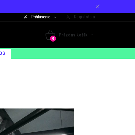
Prihlásenie
Registrácia
421 948 994 099
Prázdny košík
 - PIA: 7:30 - 15:00
NÁKUPNÝ
OG
KOŠÍK