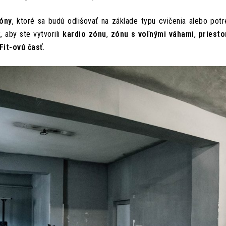
óny
, ktoré sa budú odlišovať na základe typu cvičenia alebo pot
, aby ste vytvorili
kardio zónu
,
zónu s voľnými váhami
,
priesto
Fit-ovú časť
.