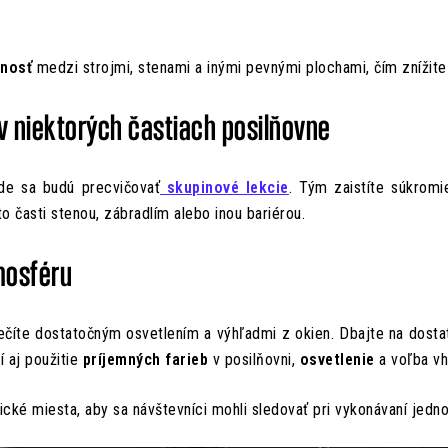
enosť
medzi strojmi, stenami a inými pevnými plochami, čím znížite 
v niektorých častiach posilňovne
kde sa budú precvičovať
skupinové lekcie
. Tým zaistíte súkromi
to časti stenou, zábradlím alebo inou bariérou.
mosféru
ečíte dostatočným osvetlením a výhľadmi z okien. Dbajte na dost
í aj použitie
príjemných farieb
v posilňovni,
osvetlenie
a voľba vh
ické miesta, aby sa návštevníci mohli sledovať pri vykonávaní jedno