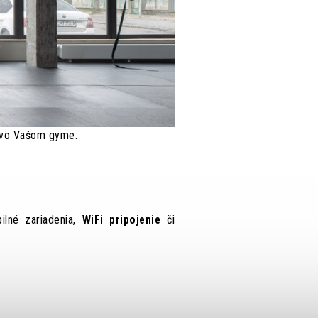
u vo Vašom gyme.
lné zariadenia,
WiFi pripojenie
či