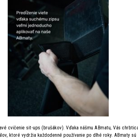
é cvičenie sit-ups (brušákov). Vďaka nášmu ABmatu, Vás chrbtica
lov, ktoré vydržia každodenné používanie po dlhé roky. ABmaty sú 