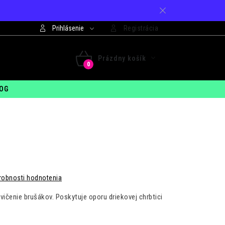
Prihlásenie
Registrácia
421 948 994 099
Prázdny košík
 - PIA: 7:30 - 15:00
NÁKUPNÝ
OG
KOŠÍK
robnosti hodnotenia
ičenie brušákov. Poskytuje oporu driekovej chrbtici