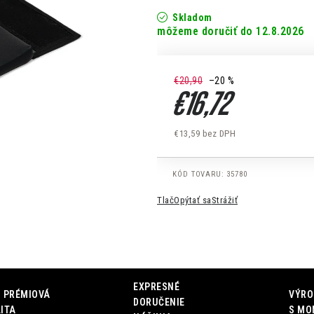
Skladom
12.8.2026
€20,90
–20 %
€16,72
€13,59 bez DPH
Jednotková cena:
KÓD TOVARU:
35780
Tlač
Opýtať sa
Strážiť
EXPRESNÉ
 PRÉMIOVÁ
VÝRO
DORUČENIE
ITA
S MO