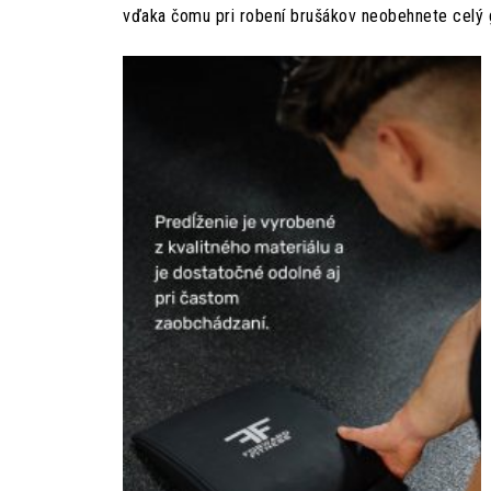
vďaka čomu pri robení brušákov neobehnete celý g