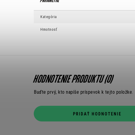
Kategória
Hmotnosť
HODNOTENIE PRODUKTU (0)
Buďte prvý, kto napíše príspevok k tejto položke.
PRIDAŤ HODNOTENIE