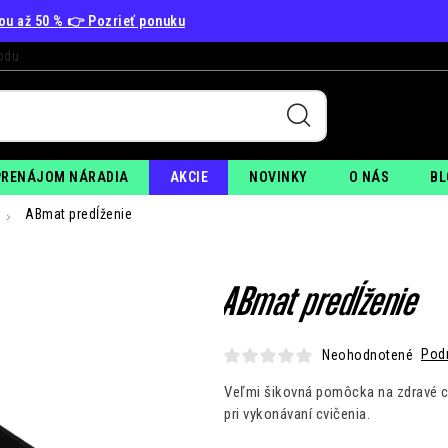
vou až 50 % 👉 Pozrieť ponuku
odu
+
PO
PRENÁJOM NÁRADIA
AKCIE
NOVINKY
O NÁS
BL
ABmat predĺženie
ABmat predĺženie
Pod
Neohodnotené
Veľmi šikovná pomôcka na zdravé cv
pri vykonávaní cvičenia.