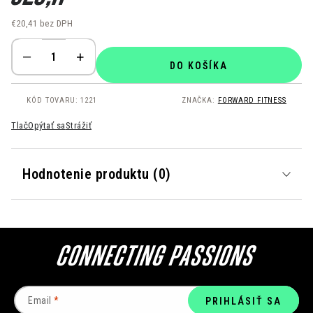
€20,41 bez DPH
Jednotková cena:
DO KOŠÍKA
KÓD TOVARU:
1221
ZNAČKA:
FORWARD FITNESS
Tlač
Opýtať sa
Strážiť
Hodnotenie produktu (0)
Email
PRIHLÁSIŤ SA