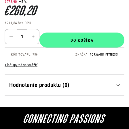
€273,90
–5 %
€260,20
€211,54 bez DPH
Jednotková cena:
DO KOŠÍKA
KÓD TOVARU:
756
ZNAČKA:
FORWARD FITNESS
Tlač
Opýtať sa
Strážiť
Hodnotenie produktu (0)