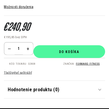
Možnosti doručenia
€240,90
€195,85
bez DPH
Jednotková cena:
DO KOŠÍKA
KÓD TOVARU:
32808
ZNAČKA:
FORWARD FITNESS
Tlač
Opýtať sa
Strážiť
Hodnotenie produktu (0)