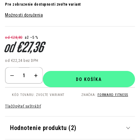
Pre zobrazenie dostupnosti zvoľte variant
Možnosti doručenia
od €28,80
až –5 %
od
€27,36
od
€22,24
bez DPH
Jednotková cena:
DO KOŠÍKA
KÓD TOVARU:
ZVOĽTE VARIANT
ZNAČKA:
FORWARD FITNESS
Tlač
Opýtať sa
Strážiť
Hodnotenie produktu (2)