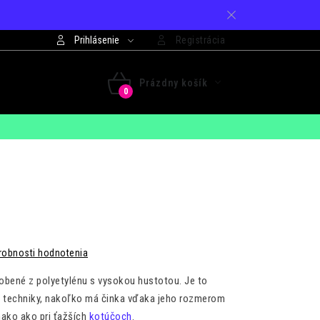
Prihlásenie
Registrácia
421 948 994 099
Prázdny košík
 - PIA: 7:30 - 15:00
NÁKUPNÝ
KOŠÍK
robnosti hodnotenia
robené z polyetylénu s vysokou hustotou. Je to
 techniky, nakoľko má činka vďaka jeho rozmerom
nako ako pri ťažších
kotúčoch
.