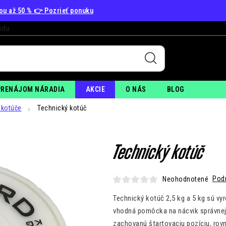
vou až 50 % 👉 Pozrieť ponuku
odu
+
PO
PRENÁJOM NÁRADIA
AKCIE
O NÁS
BLOG
kotúče
Technický kotúč
Technický kotúč
Pod
Neohodnotené
Technický kotúč 2,5 kg a 5 kg sú vy
vhodná pomôcka na nácvik správnej
zachovanú štartovaciu pozíciu, rov