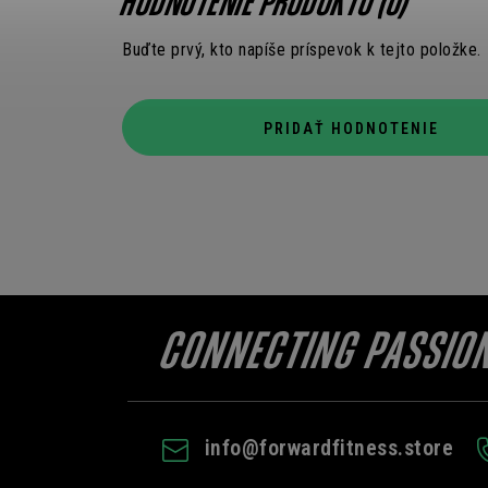
HODNOTENIE PRODUKTU (0)
Buďte prvý, kto napíše príspevok k tejto položke.
PRIDAŤ HODNOTENIE
info
@
forwardfitness.store