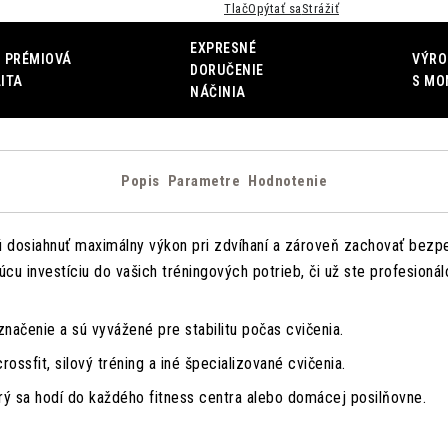
Tlač
Opýtať sa
Strážiť
EXPRESNÉ
 PRÉMIOVÁ
VÝRO
DORUČENIE
ITA
S MO
NÁČINIA
Popis
Parametre
Hodnotenie
ú dosiahnuť maximálny výkon pri zdvíhaní a zároveň zachovať bezpe
úcu investíciu do vašich tréningových potrieb, či už ste profesio
ačenie a sú vyvážené pre stabilitu počas cvičenia.
ossfit, silový tréning a iné špecializované cvičenia.
rý sa hodí do každého fitness centra alebo domácej posilňovne.