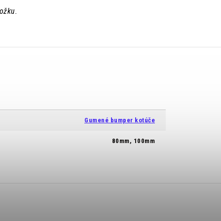
ložku.
Gumené bumper kotúče
80mm, 100mm