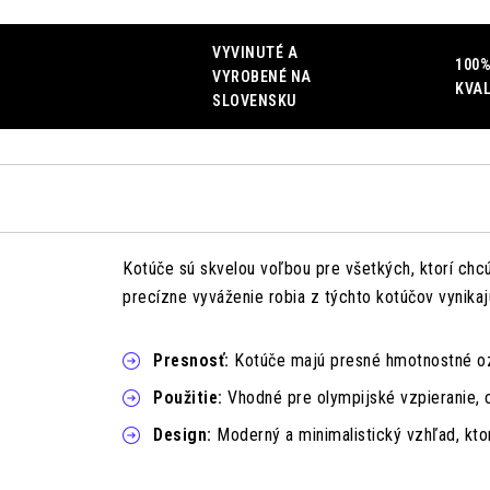
VYVINUTÉ A
100%
VYROBENÉ NA
KVAL
SLOVENSKU
Kotúče sú skvelou voľbou pre všetkých, ktorí chc
precízne vyváženie robia z týchto kotúčov vynikaj
Presnosť:
Kotúče majú presné hmotnostné ozn
Použitie:
Vhodné pre olympijské vzpieranie, cr
Design:
Moderný a minimalistický vzhľad, kto