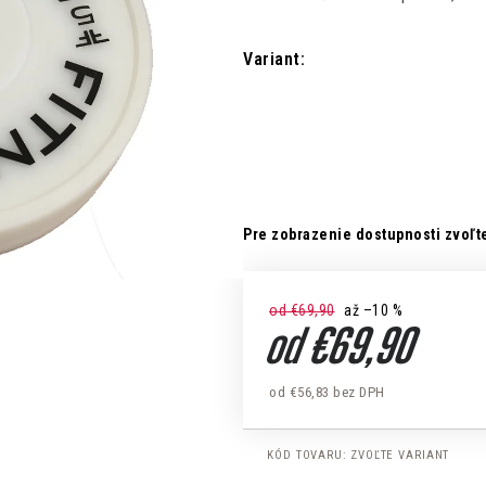
Variant:
Pre zobrazenie dostupnosti zvoľte
od €69,90
až –10 %
od
€69,90
od
€56,83
bez DPH
Jednotková cena:
KÓD TOVARU:
ZVOĽTE VARIANT