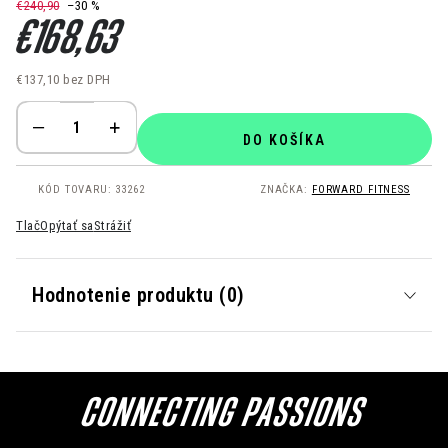
€240,90
–30 %
€168,63
€137,10 bez DPH
Jednotková cena:
DO KOŠÍKA
KÓD TOVARU:
33262
ZNAČKA:
FORWARD FITNESS
Tlač
Opýtať sa
Strážiť
Hodnotenie produktu (0)