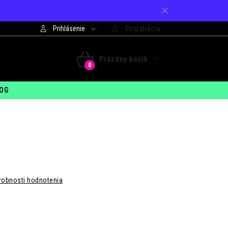
Prihlásenie
Registrácia
421 948 994 099
Prázdny košík
 - PIA: 7:30 - 15:00
NÁKUPNÝ
OG
KOŠÍK
robnosti hodnotenia