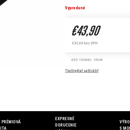
Vypredané
€43,90
€35,69 bez DPH
Jednotková cena:
KÓD TOVARU:
39638
Tlač
Opýtať sa
Strážiť
EXPRESNÉ
 PRÉMIOVÁ
VÝRO
DORUČENIE
ITA
S MO