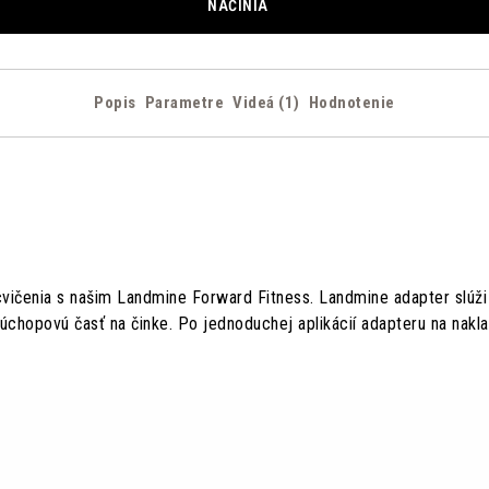
NÁČINIA
Popis
Parametre
Videá (1)
Hodnotenie
cvičenia s našim
Landmine
Forward Fitness. Landmine adapter slúži 
úchopovú časť na činke. Po jednoduchej aplikácií adapteru na nakl