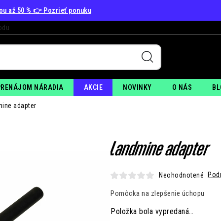
vou až 50 % 👉 Pozrieť ponuku
odu
+
PO
PRENÁJOM NÁRADIA
AKCIE
NOVINKY
O NÁS
BL
ine adapter
Landmine adapter
Pod
Neohodnotené
Pomôcka na zlepšenie úchopu
Položka bola vypredaná…