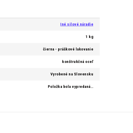
Iné silové náradie
1 kg
čierna - práškové lakovanie
konštrukčná oceľ
Vyrobené na Slovensku
Položka bola vypredaná…