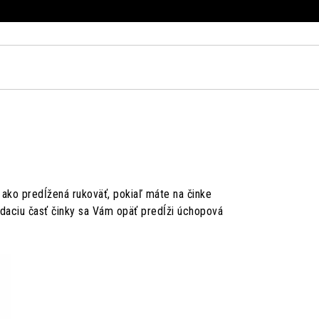
ako predĺžená rukoväť, pokiaľ máte na činke
adaciu časť činky sa Vám opäť predĺži úchopová