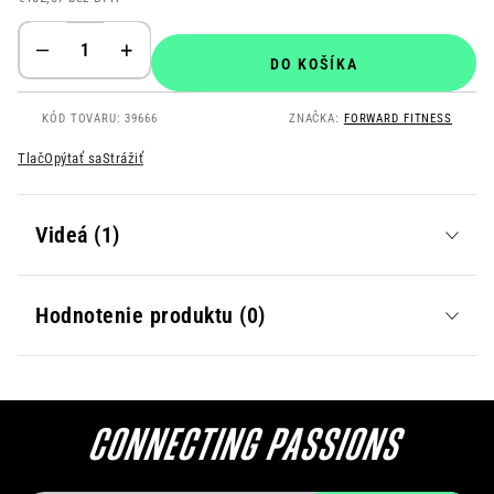
Jednotková cena:
DO KOŠÍKA
KÓD TOVARU:
39666
ZNAČKA:
FORWARD FITNESS
Tlač
Opýtať sa
Strážiť
Videá (1)
Hodnotenie produktu (0)