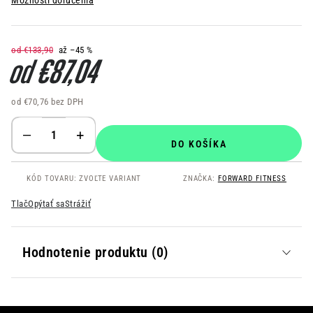
Možnosti doručenia
od €133,90
až –45 %
od
€87,04
od
€70,76
bez DPH
Jednotková cena:
DO KOŠÍKA
KÓD TOVARU:
ZVOĽTE VARIANT
ZNAČKA:
FORWARD FITNESS
Tlač
Opýtať sa
Strážiť
Hodnotenie produktu (0)