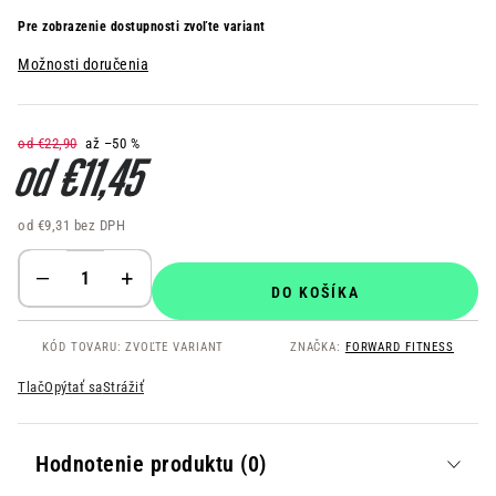
Pre zobrazenie dostupnosti zvoľte variant
Možnosti doručenia
od €22,90
až –50 %
od
€11,45
od
€9,31
bez DPH
Jednotková cena:
DO KOŠÍKA
KÓD TOVARU:
ZVOĽTE VARIANT
ZNAČKA:
FORWARD FITNESS
Tlač
Opýtať sa
Strážiť
Hodnotenie produktu (0)