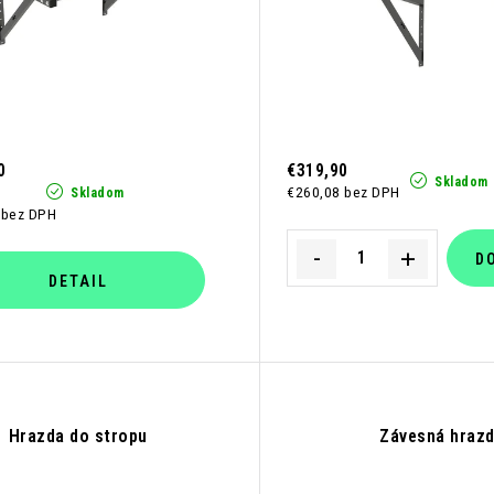
r
o
d
u
0
€319,90
k
Skladom
€260,08 bez DPH
Skladom
 bez DPH
t
o
D
DETAIL
v
Hrazda do stropu
Závesná hraz