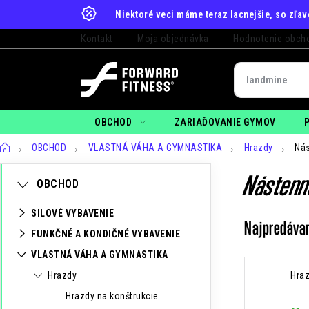
Prejsť
Niektoré veci máme teraz lacnejšie, so zľa
na
Kontakt
Moja objednávka
Hodnotenie obch
obsah
OBCHOD
ZARIAĎOVANIE GYMOV
Domov
OBCHOD
VLASTNÁ VÁHA A GYMNASTIKA
Hrazdy
Nás
K
B
Preskočiť
Nástenn
OBCHOD
kategórie
a
o
SILOVÉ VYBAVENIE
t
č
Najpredáva
FUNKČNÉ A KONDIČNÉ VYBAVENIE
e
n
VLASTNÁ VÁHA A GYMNASTIKA
g
ý
Hrazdy
Hraz
ó
Hrazdy na konštrukcie
p