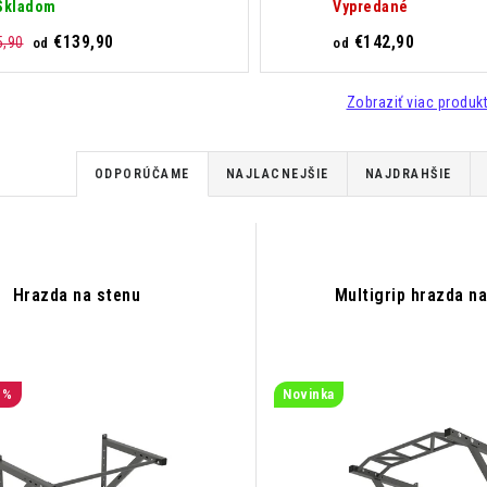
Skladom
Vypredané
€139,90
€142,90
5,90
od
od
Zobraziť viac produk
R
ODPORÚČAME
NAJLACNEJŠIE
NAJDRAHŠIE
a
d
e
Hrazda na stenu
Multigrip hrazda n
n
i
 %
Novinka
e
p