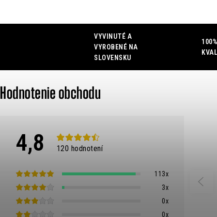
O
VYVINUTÉ A
100%
v
VYROBENÉ NA
KVAL
SLOVENSKU
l
á
Hodnotenie obchodu
d
a
c
4,8
i
120 hodnotení
e
p
113x
3x
r
0x
v
0x