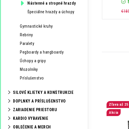
Nástenné a stropné hrazdy
r
a
€18
Špeciálne hrazdy a úchopy
i
n
e
Gymnastické kruhy
e
Rebriny
l
Paralety
Pegboardy a hangboardy
Úchopy a gripy
V
Mozolníky
ý
Príslušenstvo
p
SILOVÉ KLIETKY A KONŠTRUKCIE
i
DOPLNKY A PRÍSLUŠENSTVO
až 25
s
ZARIADENIE PRIESTORU
Akcia
p
KARDIO VYBAVENIE
OBLEČENIE A MERCH