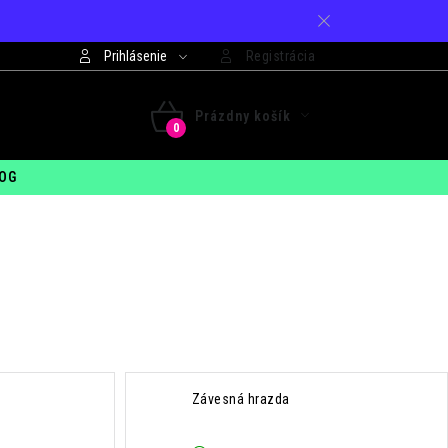
Prihlásenie
Registrácia
421 948 994 099
Prázdny košík
 - PIA: 7:30 - 15:00
NÁKUPNÝ
OG
KOŠÍK
Závesná hrazda