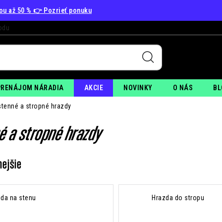
vou až 50 % 👉 Pozrieť ponuku
odu
+
PO
PRENÁJOM NÁRADIA
AKCIE
NOVINKY
O NÁS
BL
tenné a stropné hrazdy
é a stropné hrazdy
nejšie
da na stenu
Hrazda do stropu