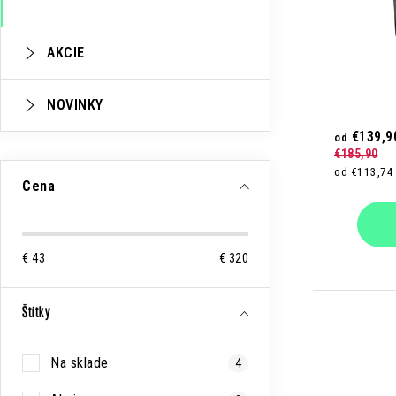
r
o
AKCIE
d
u
NOVINKY
k
€139,9
od
€185,90
t
od €113,74
Cena
o
v
€
43
€
320
Štítky
Na sklade
4