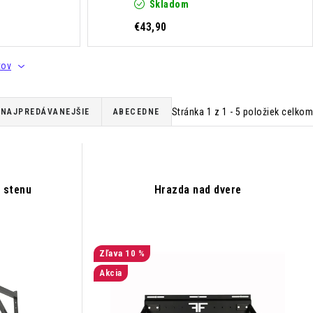
Skladom
€43,90
tov
Stránka
1
z
1
-
5
položiek celkom
NAJPREDÁVANEJŠIE
ABECEDNE
a stenu
Hrazda nad dvere
10 %
Akcia