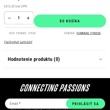
€212,32 bez DPH
Jednotková cena:
DO KOŠÍKA
KÓD TOVARU:
27630
ZNAČKA:
FORWARD FITNESS
Tlač
Opýtať sa
Strážiť
Hodnotenie produktu (0)
Email
PRIHLÁSIŤ SA