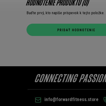
HODNOTENIE PRODUKTU (0)
Buďte prvý, kto napíše príspevok k tejto položke.
PRIDAŤ HODNOTENIE
info
@
forwardfitness.store