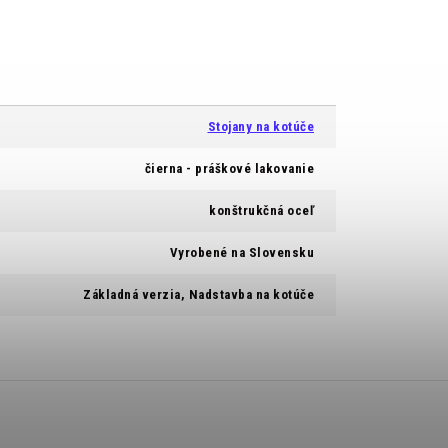
Stojany na kotúče
čierna - práškové lakovanie
konštrukčná oceľ
Vyrobené na Slovensku
Základná verzia, Nadstavba na kotúče