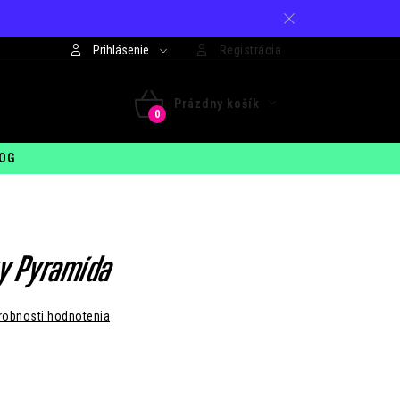
Prihlásenie
Registrácia
421 948 994 099
Prázdny košík
 - PIA: 7:30 - 15:00
NÁKUPNÝ
OG
KOŠÍK
ky Pyramída
robnosti hodnotenia