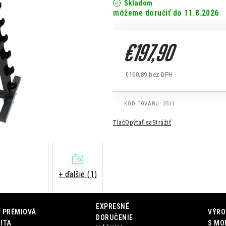
Skladom
11.8.2026
€197,90
€160,89 bez DPH
Jednotková cena:
KÓD TOVARU:
2511
Tlač
Opýtať sa
Strážiť
+ ďalšie (1)
EXPRESNÉ
 PRÉMIOVÁ
VÝRO
DORUČENIE
ITA
S MO