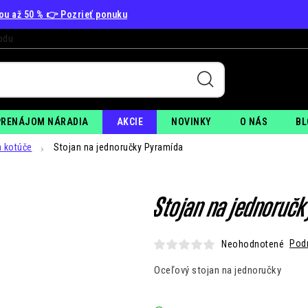
vou až 50 % 👉 Pozrieť ponuku
odu
+
PO
PRENÁJOM NÁRADIA
AKCIE
NOVINKY
O NÁS
BL
a kotúče
Stojan na jednoručky Pyramída
Stojan na jednoruč
Pod
Neohodnotené
Oceľový stojan na jednoručky