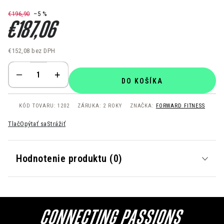
€196,90
–5 %
€187,06
€152,08 bez DPH
Jednotková cena:
DO KOŠÍKA
KÓD TOVARU:
1202
ZÁRUKA
:
2 ROKY
ZNAČKA:
FORWARD FITNESS
Tlač
Opýtať sa
Strážiť
Hodnotenie produktu (0)