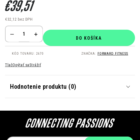
€39,51
€32,12 bez DPH
Jednotková cena:
DO KOŠÍKA
KÓD TOVARU:
2670
ZNAČKA:
FORWARD FITNESS
Tlač
Opýtať sa
Strážiť
Hodnotenie produktu (0)