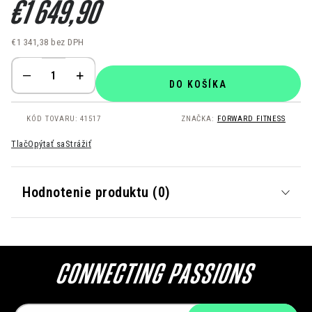
€1 649,90
€1 341,38 bez DPH
Jednotková cena:
DO KOŠÍKA
KÓD TOVARU:
41517
ZNAČKA:
FORWARD FITNESS
Tlač
Opýtať sa
Strážiť
Hodnotenie produktu (0)