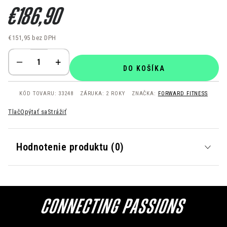
€186,90
€151,95
bez DPH
Jednotková cena:
DO KOŠÍKA
KÓD TOVARU:
33248
ZÁRUKA
:
2 ROKY
ZNAČKA:
FORWARD FITNESS
Tlač
Opýtať sa
Strážiť
Hodnotenie produktu (0)