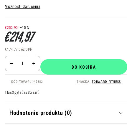
Možnosti doručenia
€252,90
–15 %
€214,97
€174,77 bez DPH
Jednotková cena:
DO KOŠÍKA
KÓD TOVARU:
42882
ZNAČKA:
FORWARD FITNESS
Tlač
Opýtať sa
Strážiť
Hodnotenie produktu (0)